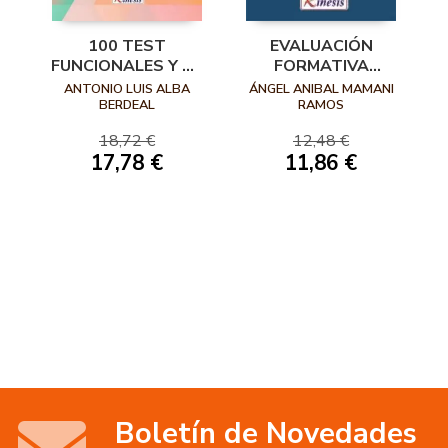
100 TEST
EVALUACIÓN
FUNCIONALES Y DE
FORMATIVA
CONDICIÓN FÍSICA
PARTICIPATIVA EN
ANTONIO LUIS ALBA
ÁNGEL ANIBAL MAMANI
EDUCACIÓN FÍSICA
BERDEAL
RAMOS
18,72 €
12,48 €
17,78 €
11,86 €
Boletín de Novedades