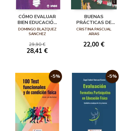
CÓMO EVALUAR
BUENAS
BIEN EDUCACIÓN
PRÁCTICAS DE
FÍSICA 2ª ED
EVALUACIÓN
DOMINGO BLAZQUEZ
CRISTINA PASCUAL
FORMATIVA Y
SANCHEZ
ARIAS
COMPARTIDA EN
22,00 €
29,90 €
TODAS LAS
28,41 €
ETAPAS
EDUCATIVAS
-5%
-5%