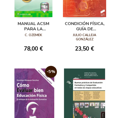
MANUAL ACSM
CONDICIÓN FÍSICA,
PARA LA
GUÍA DE
VALORACIÓN Y
VALORACIÓN Y
C. OZEMEK
JULIO CALLEJA
PRESCRIPCIÓN DEL
CONTROL
GONZÁLEZ
EJERCICIO 5ª
78,00 €
23,50 €
EDICIÓN
-5%