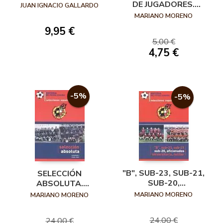
100 IMÁGENES
DE JUGADORES.
JUAN IGNACIO GALLARDO
HISTORIA DEL
MARIANO MORENO
FÚTBOL ESPAÑOL.
9,95 €
5,00 €
4,75 €
-5%
-5%
"B", SUB-23, SUB-21,
SELECCIÓN
SUB-20,
ABSOLUTA.
AFICIONADOS
VOLUMEN I : 1920-
MARIANO MORENO
MARIANO MORENO
UNIVERSITARIA,
1981. HISTORIA DE
MILITAR
FÚTBOL ESPAÑOL.
24,00 €
24,00 €