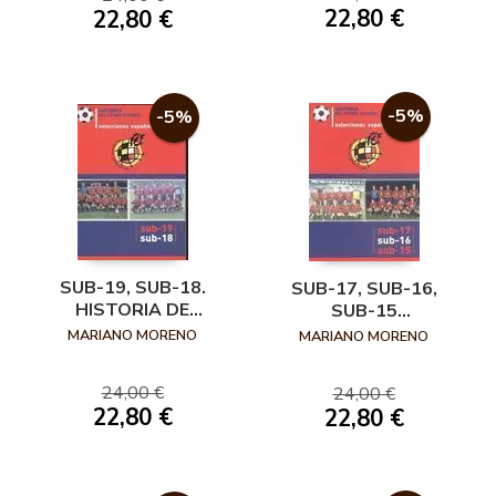
22,80 €
22,80 €
-5%
-5%
SUB-19, SUB-18.
SUB-17, SUB-16,
HISTORIA DE
SUB-15
FÚTBOL ESPAÑOL.
SELECCIONES
MARIANO MORENO
MARIANO MORENO
ESPAÑOLAS
HISTORIA DE
24,00 €
24,00 €
FÚTBOL ESPAÑOL.
22,80 €
22,80 €