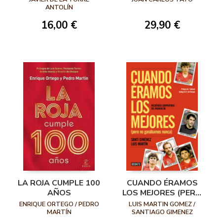
DE SU MODELO DE
ANTOLÍN
JUEGO Y TAREAS DE
16,00 €
29,90 €
ENTRENAMIENTO
LA ROJA CUMPLE 100
CUANDO ÉRAMOS
AÑOS
LOS MEJORES (PERO
NO GANÁBAMOS
ENRIQUE ORTEGO / PEDRO
LUIS MARTIN GOMEZ /
NUNCA)
MARTÍN
SANTIAGO GIMENEZ
BLANCO