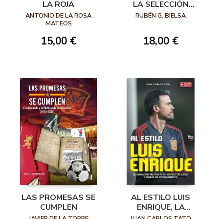
LA ROJA
LA SELECCIÓN
MASCULINA DE
ANTONIO DE LA ROSA
RUBÉN G. BIELSA
FÚTBOL
MATEOS
15,00 €
18,00 €
LAS PROMESAS SE
AL ESTILO LUIS
CUMPLEN
ENRIQUE, LA
EVOLUCIÓN TÁCTICA
JAVIER DE LA TORRE
JUAN CARLOS TATO