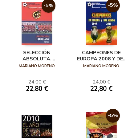
-5%
-5%
SELECCIÓN
CAMPEONES DE
ABSOLUTA.
EUROPA 2008 Y DEL
VOLUMEN II: 1982-
MUNDO 2010:
MARIANO MORENO
MARIANO MORENO
2007
HISTORIA DEL
FÚTBOL ESPAÑOL
24,00 €
24,00 €
22,80 €
22,80 €
-5%