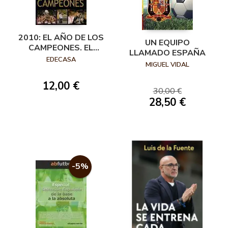
2010: EL AÑO DE LOS
UN EQUIPO
CAMPEONES. EL
LLAMADO ESPAÑA
DEPORTE ESPAÑOL
EDECASA
MIGUEL VIDAL
SE CORONA COMO
EL MEJOR DEL
12,00 €
MUNDO
30,00 €
28,50 €
-5%