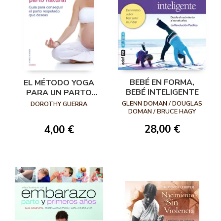
BEBÉ EN FORMA,
EL MÉTODO YOGA
BEBÉ INTELIGENTE
PARA UN PARTO
NATURAL. GUÍA
GLENN DOMAN / DOUGLAS
DOROTHY GUERRA
PARA CONSEGUIR EL
DOMAN / BRUCE HAGY
PARTO RESPETADO
28,00 €
4,00 €
QUE DESEAS