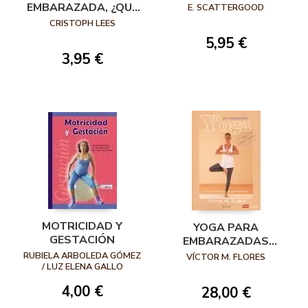
PROGRAMA FACIL
EMBARAZADA, ¿QUÉ
E. SCATTERGOOD
PARA MANTENER LA
DEBO SABER?
CRISTOPH LEES
FORMA
5,95 €
3,95 €
MOTRICIDAD Y
YOGA PARA
GESTACIÓN
EMBARAZADAS
+DVD. PARA UN
RUBIELA ARBOLEDA GÓMEZ
VÍCTOR M. FLORES
/ LUZ ELENA GALLO
EMBARAZO Y UN
CADAVID / NERY CECILIA
PARTO CONSCIENTE
4,00 €
MOLINA RESTREPO
28,00 €