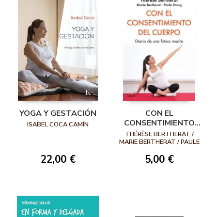
YOGA Y GESTACIÓN
CON EL
CONSENTIMIENTO
ISABEL COCA CAMÍN
DEL CUERPO. DIARIO
THÉRÈSE BERTHERAT /
DE UNA FUTURA
MARIE BERTHERAT / PAULE
BRUNG
MADRE
22,00 €
5,00 €