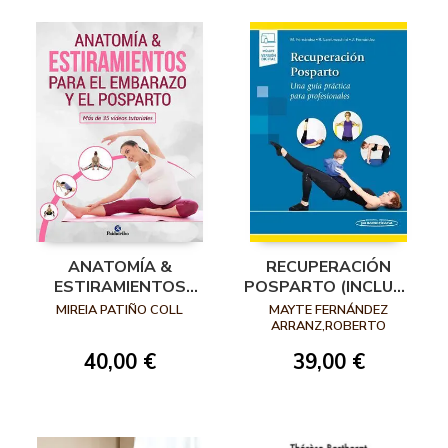
ANATOMÍA &
RECUPERACIÓN
ESTIRAMIENTOS
POSPARTO (INCLUYE
PARA EL EMBARAZO
VERSIÓN DIGITAL)
MIREIA PATIÑO COLL
MAYTE FERNÁNDEZ
Y EL POSPARTO
ARRANZ,ROBERTO
LAMBRUSCHINI,JULITA
40,00 €
39,00 €
FERNÁNDEZ ARRANZ