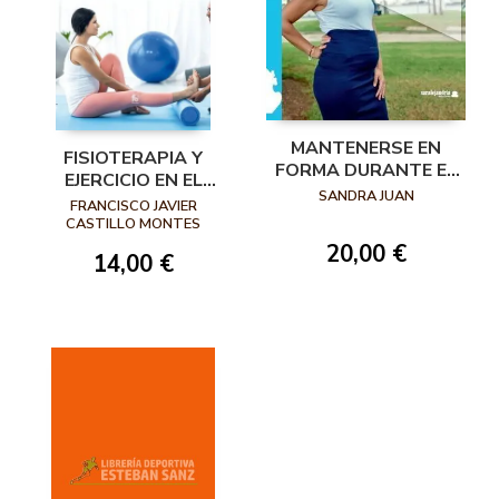
MANTENERSE EN
FISIOTERAPIA Y
FORMA DURANTE EL
EJERCICIO EN EL
EMBARAZO. GUÍA
SANDRA JUAN
EMBARAZO Y
FRANCISCO JAVIER
PRÁCTICA DE
POSTPARTO
CASTILLO MONTES
EJERCICIOS
20,00 €
PREPARTO Y
14,00 €
POSPARTO