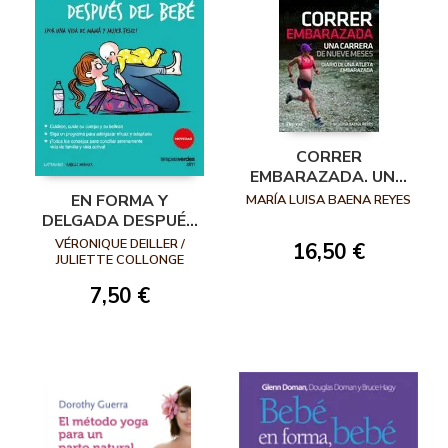
CORRER
EMBARAZADA. UNA
CARRERA DE NUEVE
EN FORMA Y
MARÍA LUISA BAENA REYES
MESES
DELGADA DESPUÉS
DEL BEBÉ. POR UNA
VÉRONIQUE DEILLER /
16,50 €
VIDA DE MAMÁ Y
JULIETTE COLLONGE
MUJER FELIZ!
7,50 €