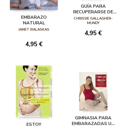
GUÍA PARA
RECUPERARSE DE
EMBARAZO
UNA CESÁREA
CHRISSIE GALLAGHER-
NATURAL
MUNDY
JANET BALASKAS
4,95 €
4,95 €
GIMNASIA PARA
EMBARAZADAS UN
ESTOY