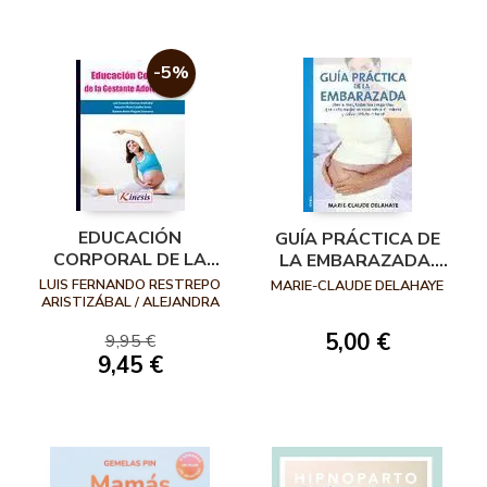
-5%
EDUCACIÓN
GUÍA PRÁCTICA DE
CORPORAL DE LA
LA EMBARAZADA.
GESTANTE
MES A MES, TODAS
LUIS FERNANDO RESTREPO
MARIE-CLAUDE DELAHAYE
ADOLESCENTE
ARISTIZÁBAL / ALEJANDRA
LAS PREGUNTAS
MARÍA CEBALLOS VARELA /
QUE
DIAIMEN ALVEIRO PULGARÍN
5,00 €
9,95 €
9,45 €