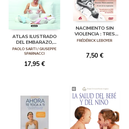
NACIMIENTO SIN
VIOLENCIA : TRES
ATLAS ILUSTRADO
FORMAS DE
FRÉDÉRICK LEBOYER
DEL EMBARAZO,
EXPLORAR EL
PARTO Y PRIMEROS
PAOLO SARTI / GIUSEPPE
MILAGRO DEL
AÑOS
SPARNACCI
7,50 €
NACIMIENTO
17,95 €