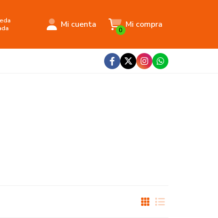
eda
Mi cuenta
Mi compra
ada
0