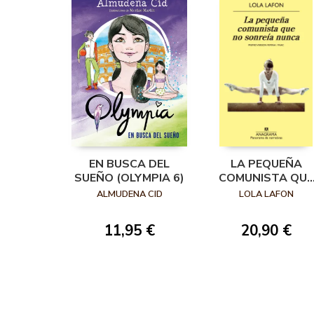
EN BUSCA DEL
LA PEQUEÑA
SUEÑO (OLYMPIA 6)
COMUNISTA QUE
NO SONREÍA
ALMUDENA CID
LOLA LAFON
NUNCA
11,95 €
20,90 €