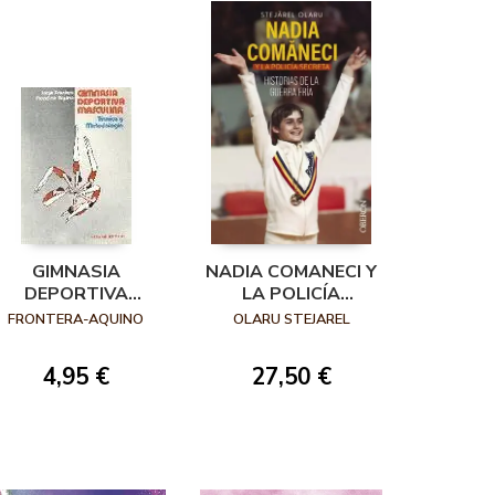
GIMNASIA
NADIA COMANECI Y
DEPORTIVA
LA POLICÍA
MASCULINA
SECRETA.
FRONTERA-AQUINO
OLARU STEJAREL
HISTORIAS DE LA
GUERRA FRÍA
4,95 €
27,50 €