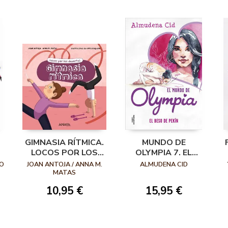
O
GIMNASIA RÍTMICA.
MUNDO DE
LOCOS POR LOS
OLYMPIA 7. EL
DEPORTES
BESO DE PEKIN
RO
JOAN ANTOJA / ANNA M.
ALMUDENA CID
MATAS
10,95 €
15,95 €