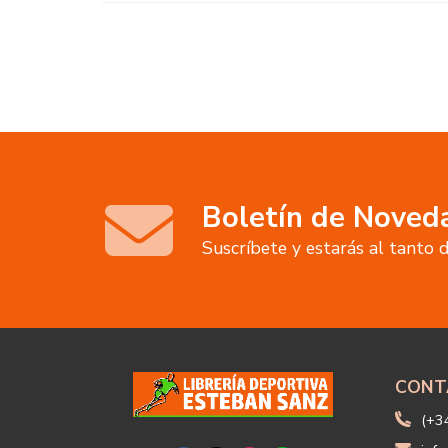
Boletín de Noved
Suscríbete y estarás al tanto
CONT
(+3