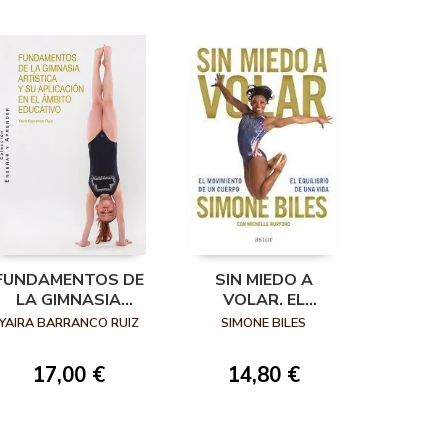
FUNDAMENTOS DE
SIN MIEDO A
LA GIMNASIA
VOLAR. EL
ARTÍSTICA Y SU
MOVIMIENTO DE UN
YAIRA BARRANCO RUIZ
SIMONE BILES
APLICACIÓN EN EL
CUERPO, EL
ÁMBITO
EQUILIBRIO DE UNA
17,00 €
14,80 €
EDUCATIVO
VIDA