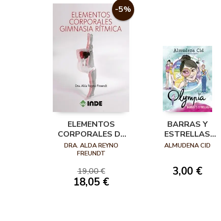
-5%
ELEMENTOS
BARRAS Y
CORPORALES DE
ESTRELLAS
GIMNASIA RÍTMICA
(OLYMPIA 8)
DRA. ALDA REYNO
ALMUDENA CID
FREUNDT
3,00 €
19,00 €
18,05 €