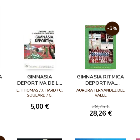
-5%
A
GIMNASIA
GIMNASIA RITMICA
DEPORTIVA DE LA
DEPORTIVA,
E
ESCUELA...A LAS
ASPECTOS Y
L. THOMAS / J. FIARD / C.
AURORA FERNANDEZ DEL
ASOCIACIONES
EVOLUCION
SOULARD / G.
VALLE
CHAUTEMPS
DEPORTIVAS
5,00 €
29,75 €
28,26 €