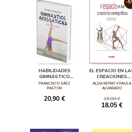
-
HABILIDADES
EL ESPACIO EN LA
GIMNÁSTICO
CREACIONES
ACROBÁTICAS 3ª
COREOGRÁFICA
FRANCISCO SÁEZ
ALDA REYNO Y PAULA
EDICIÓN (COLOR)
PASTOR
ALVARADO
20,90 €
19,00 €
18,05 €