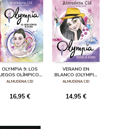
OLYMPIA 9: LOS
VERANO EN
JUEGOS OLÍMPICOS
BLANCO (OLYMPIA
DE ATLANTA
7)
ALMUDENA CID
ALMUDENA CID
16,95 €
14,95 €