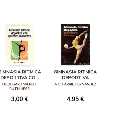
GIMNASIA RITMICA
GIMNASIA RITMICA
DEPORTIVA CON
DEPORTIVA
APARATOS
HILDEGARD WENDT
A O´FARRIL HERNANDEZ
MANUALES
RUTH HESS
3,00 €
4,95 €