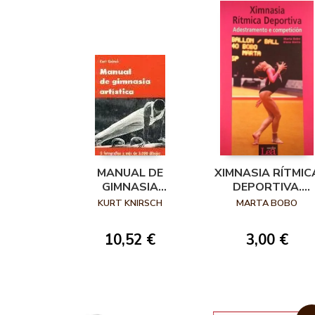
MANUAL DE
XIMNASIA RÍTMIC
GIMNASIA
DEPORTIVA.
ARTISTICA 2
ADESTRAMENTO 
KURT KNIRSCH
MARTA BOBO
EDICION
COMPETICIÓN
10,52 €
3,00 €