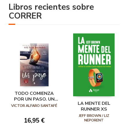
Libros recientes sobre
CORRER
TODO COMIENZA
POR UN PASO. UN
LA MENTE DEL
COMPENDIO DE LO
VICTOR ALFARO SANTAFÉ
RUNNER XS
QUE NECESITAS
JEFF BROWN / LIZ
SABER PARA QUE
16,95 €
NEPORENT
TUS PIES SEAN TU
MEJOR ALIADO