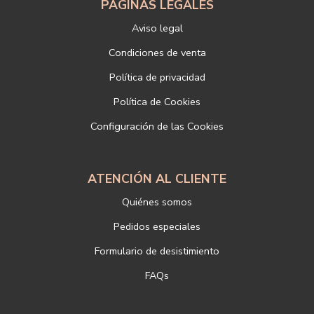
electrónico o de correo postal, ambos con la fotocopia del DNI del
PÁGINAS LEGALES
titular, incorporada o anexada:
Aviso legal
Responsable del tratamiento: LIBRERÍAS DEPORTIVAS ESTEBAN
SANZ SL
Condiciones de venta
Dirección postal: c/Paz, 4 28012 Madrid
Política de privacidad
Dirección electrónica:
info@libreriadeportiva.com
Si desea ampliar información sobre la política de privacidad de
Política de Cookies
nuestra empresa, puede hacerlo en el siguiente enlace:
Configuración de las Cookies
https://www.libreriadeportiva.com/proteccion-de-datos
ATENCIÓN AL CLIENTE
Quiénes somos
Pedidos especiales
Formulario de desistimiento
FAQs