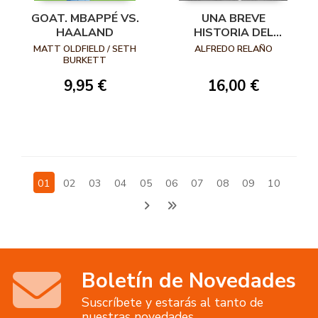
GOAT. MBAPPÉ VS.
UNA BREVE
HAALAND
HISTORIA DEL
FÚTBOL EN 10
MATT OLDFIELD / SETH
ALFREDO RELAÑO
GOLES
BURKETT
9,95 €
16,00 €
01
02
03
04
05
06
07
08
09
10
Boletín de Novedades
Suscríbete y estarás al tanto de
nuestras novedades