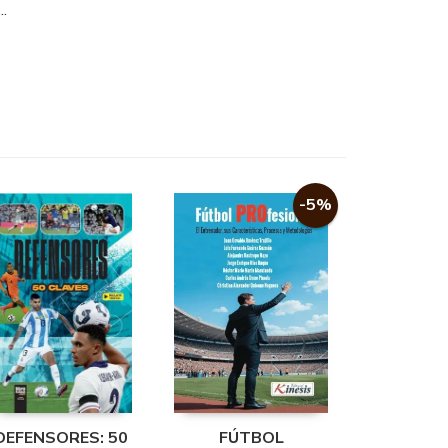
..
-5%
DEFENSORES: 50
FÚTBOL