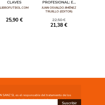
CLAVES
PROFESIONAL: EL
ENTRENADOR, SUS
LIBROFUTBOL.COM
JUAN OSVALDO JIMÉNEZ
CARACTERÍSTICAS,
TRUJILLO (EDITOR)
PROCESOS Y
25,90 €
22,50 €
METODOLOGÍAS
21,38 €
ANZ SL es el responsable del tratamiento de los
lo que se le facilita la siguiente información del