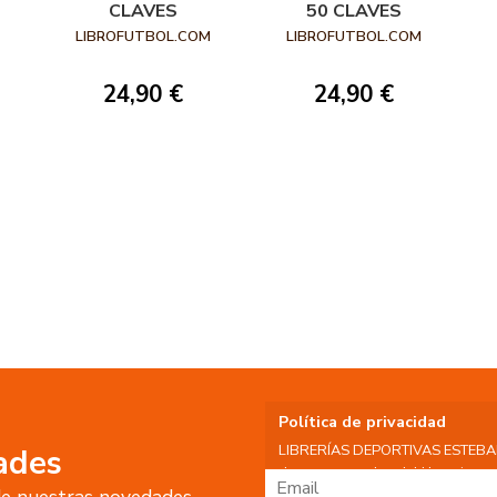
CLAVES
50 CLAVES
LIBROFUTBOL.COM
LIBROFUTBOL.COM
24,90 €
24,90 €
Política de privacidad
LIBRERÍAS DEPORTIVAS ESTEBAN S
ades
datos personales del Usuario, por 
 de nuestras novedades
tratamiento: