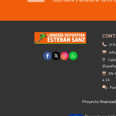
CONT
(+3
info
Call
(España
EN A
a 14.
For
Proyecto financiado