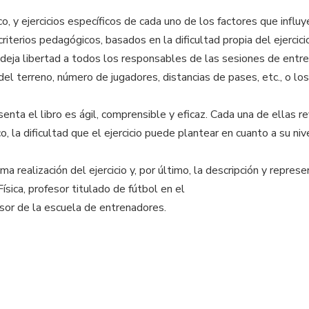
o, y ejercicios específicos de cada uno de los factores que influy
riterios pedagógicos, basados en la dificultad propia del ejercic
io deja libertad a todos los responsables de las sesiones de en
 del terreno, número de jugadores, distancias de pases, etc., o lo
senta el libro es ágil, comprensible y eficaz. Cada una de ellas r
, la dificultad que el ejercicio puede plantear en cuanto a su nive
 realización del ejercicio y, por último, la descripción y represent
ísica, profesor titulado de fútbol en el
esor de la escuela de entrenadores.