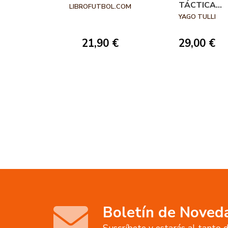
TÁCTICA
LIBROFUTBOL.COM
INTEGRAL
YAGO TULLI
21,90 €
29,00 €
Boletín de Noved
Suscríbete y estarás al tanto