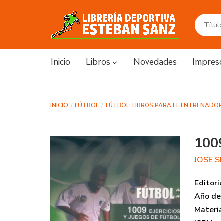
Inicio
Libros
Novedades
Impres
INICIO
FÚTBOL
FÚTBOL: LIBROS PARA EL ENTRENADO
100
JOSE 
Editori
Año de 
Materi