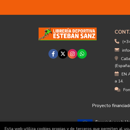
CONT
(+3
info
Call
(España
EN A
a 14.
For
Proyecto financiado
Esta web utiliza cookies propias y de terceros que permiten al us