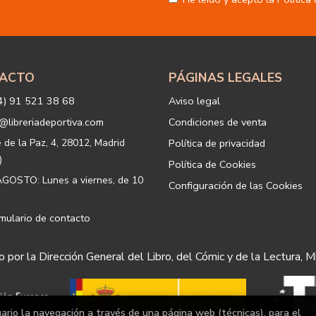
nuestros servicios y productos a 
Igualmente utilizaremos sus dato
o servicios que puedan ser de int
actividad principal de la web, p
tratamiento. En caso de no querer
info@libreriadeportiva.com
indic
ACTO
PÁGINAS LEGALES
Legitimación: está basada en el co
correspondiente casilla de acepta
4) 91 521 38 68
Aviso legal
Criterios de conservación de los 
para mantener el fin del tratamien
@libreriadeportiva.com
Condiciones de venta
suprimirán con medidas de segur
los datos.
e de la Paz, 4, 28012, Madrid
Política de privacidad
Destinatarios: no se cederán a ni
)
Política de Cookies
Derechos que asisten al Usuario:
GOSTO: Lunes a viernes, de 10
Configuración de las Cookies
a) Derecho a retirar el consentim
portabilidad de los datos persona
datos y a la limitación u oposición
mulario de contacto
b) Derecho a presentar una reclam
satisfacción en el ejercicio de su
 por la Dirección General del Libro, del Cómic y de la Lectura, M
protección de datos
https://www
Puede ejercer estos derechos med
postal, ambos con la fotocopia de
Responsable del tratamiento: 
uario la navegación a través de una página web (técnicas), para el