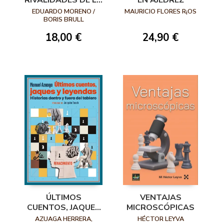
RIVALIDADES DE LA
EN AJEDREZ
HISTORIA DEL
EDUARDO MORENO /
MAURICIO FLORES R¡OS
AJEDREZ
BORIS BRULL
18,00 €
24,90 €
ÚLTIMOS
VENTAJAS
CUENTOS, JAQUES
MICROSCÓPICAS
Y LEYENDAS.
AZUAGA HERRERA,
HÉCTOR LEYVA