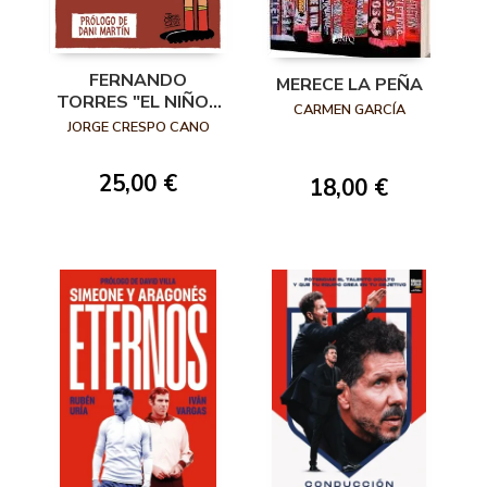
FERNANDO
MERECE LA PEÑA
TORRES "EL NIÑO":
CARMEN GARCÍA
MIS MEJORES
JORGE CRESPO CANO
MOMENTOS
VIÑETA A VIÑETA
25,00 €
18,00 €