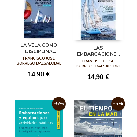
LA VELA COMO
LAS
DISCIPLINA
EMBARCACIONES
DEPORTIVA
FRANCISCO JOSÉ
DEPORTIVAS DE
FRANCISCO JOSÉ
DENTRO DEL
BORREGO BALSALOBRE
RECREO DENTRO
BORREGO BALSALOBRE
CONSEJO
DEL TURISMO
14,90 €
INTERNACIONAL
14,90 €
NÁUTICO
DE DEPORTES
MARÍTIMO
MILITARES (CISM)
-5%
-5%