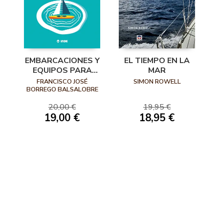
EMBARCACIONES Y
EL TIEMPO EN LA
EQUIPOS PARA
MAR
ACTIVIDADES
FRANCISCO JOSÉ
SIMON ROWELL
NÁUTICAS
BORREGO BALSALOBRE
20,00 €
19,95 €
19,00 €
18,95 €