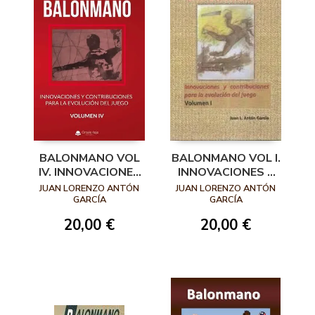
BALONMANO VOL
BALONMANO VOL I.
IV. INNOVACIONES
INNOVACIONES Y
Y
CONTRIBUCIONES
JUAN LORENZO ANTÓN
JUAN LORENZO ANTÓN
CONTRIBUCIONES
PARA LA
GARCÍA
GARCÍA
PARA LA
EVOLUCIÓN DEL
20,00 €
20,00 €
EVOLUCIÓN DEL
JUEGO
JUEGO