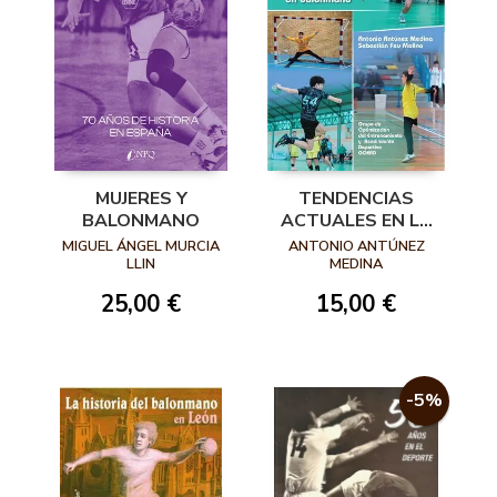
MUJERES Y
TENDENCIAS
BALONMANO
ACTUALES EN LA
INVESTIGACIÓN
MIGUEL ÁNGEL MURCIA
ANTONIO ANTÚNEZ
SOBRE EL
LLIN
MEDINA
ENTRENAMIENTO Y
25,00 €
15,00 €
EL RENDIMIENTO
EN BALONMANO
-5%