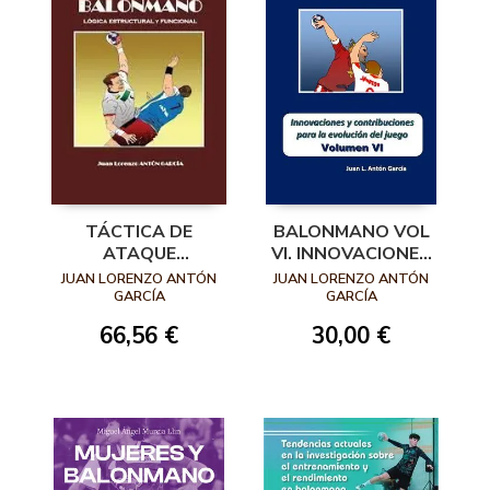
TÁCTICA DE
BALONMANO VOL
ATAQUE
VI. INNOVACIONES
BALONMANO.
Y
JUAN LORENZO ANTÓN
JUAN LORENZO ANTÓN
LÓGICA
CONTRIBUCIONES
GARCÍA
GARCÍA
ESTRUCTURAL Y
PARA LA
66,56 €
30,00 €
FUNCIONAL
EVOLUCIÓN DEL
JUEGO