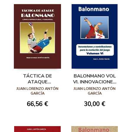
TÁCTICA DE
BALONMANO VOL
ATAQUE
VI. INNOVACIONES
BALONMANO.
Y
JUAN LORENZO ANTÓN
JUAN LORENZO ANTÓN
LÓGICA
CONTRIBUCIONES
GARCÍA
GARCÍA
ESTRUCTURAL Y
PARA LA
66,56 €
30,00 €
FUNCIONAL
EVOLUCIÓN DEL
JUEGO