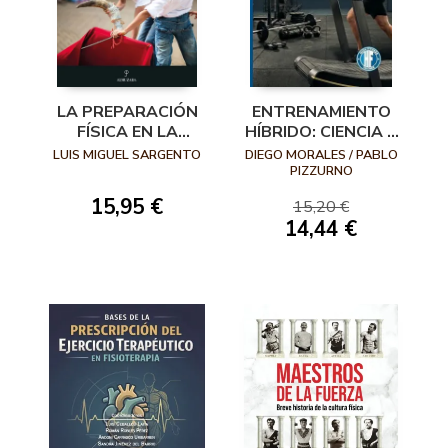
LA PREPARACIÓN
ENTRENAMIENTO
FÍSICA EN LA
HÍBRIDO: CIENCIA Y
TAUROMAQUIA
PRÁCTICA
LUIS MIGUEL SARGENTO
DIEGO MORALES / PABLO
APLICADA A
PIZZURNO
HYROX, OCR Y
15,95 €
15,20 €
ATLETAS
14,44 €
HÍBRIDOS