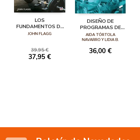
LOS
DISEÑO DE
FUNDAMENTOS DE
PROGRAMAS DE
LA FUERZA
EJERCICIO FÍSICO
JOHN FLAGG
AIDA TÓRTOLA
EN POBLACIÓN
NAVARRO Y LIDIA B.
ALEJO
ONCOLÓGICA
39,95 €
36,00 €
37,95 €