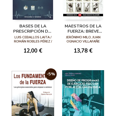
BASES DE LA
MAESTROS DE LA
PRESCRIPCIÓN DEL
FUERZA: BREVE
EJERCICIO
HISTORIA DE LA
LUIS CEBALLOS LAITA /
JERÓNIMO MILO, JUAN
TERAPÉUTICO EN
CULTURA FÍSICA
ROMÁN ROBLES PÉREZ /
OGNACIO VILLAFAÑE
ANDONI CARRASCO
FISIOTERAPIA
12,00 €
13,78 €
URRIBARREN / SANDRA
JIMÉNEZ DEL BARRIO
-5%