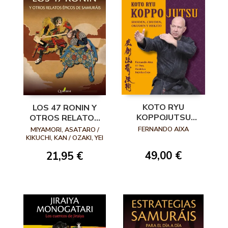
KOTO RYU
LOS 47 RONIN Y
KOPPOJUTSU
OTROS RELATOS
(EDICIÓN EN
ÉPICOS DE
FERNANDO AIXA
MIYAMORI, ASATARO /
CASTELLANO)
SAMURÁIS
KIKUCHI, KAN / OZAKI, YEI
THEODORA / MITFORD,
49,00 €
21,95 €
A.B.