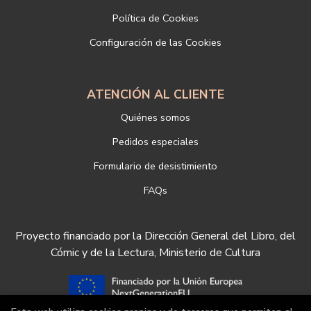
Si desea ampliar información sobre la política de privacidad de
Política de Cookies
nuestra empresa, puede hacerlo en el siguiente enlace:
Configuración de las Cookies
https://www.libreriadeportiva.com/proteccion-de-datos
ATENCIÓN AL CLIENTE
Quiénes somos
Pedidos especiales
Formulario de desistimiento
FAQs
Proyecto financiado por la Dirección General del Libro, del
Cómic y de la Lectura, Ministerio de Cultura