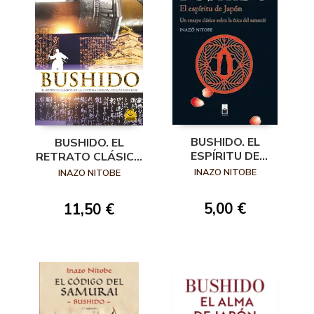
BUSHIDO. EL
BUSHIDO. EL
ESPÍRITU DE
RETRATO CLÁSICO
JAPÓN. UN ENSAYO
DE LA CULTURA
INAZO NITOBE
INAZO NITOBE
CLÁSICO SOBRE LA
MARCIAL DE LOS
ÉTICA DEL
SAMURÁIS
5,00 €
11,50 €
SAMURÁI.