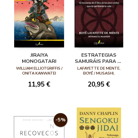
JIRAIYA
ESTRATEGIAS
MONOGATARI
SAMURÁIS PARA EL
DÍA A DÍA. 42
WILLIAM ELLIOTGRIFFIS /
LAFAYETTE DE MENTE,
LECCIONES DE EL
ONITA KANWATEI
BOYÉ / MUSASHI,
MIYAMOTO
LIBRO DE LOS
11,95 €
20,95 €
CINCO ANILLOS
QUE TE
CAMBIARÁN LA
VIDA
-5%