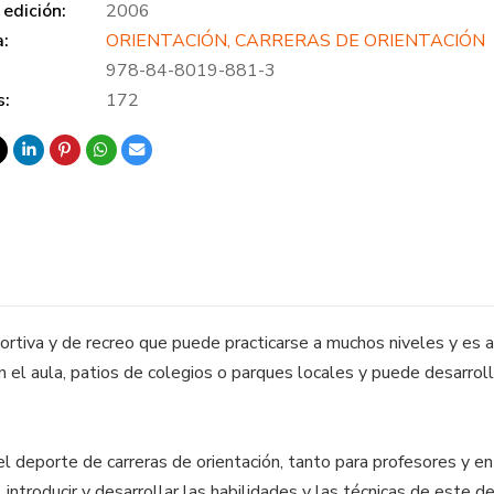
edición:
2006
a:
ORIENTACIÓN, CARRERAS DE ORIENTACIÓN
978-84-8019-881-3
s:
172
eportiva y de recreo que puede practicarse a muchos niveles y e
en el aula, patios de colegios o parques locales y puede desarrol
del deporte de carreras de orientación, tanto para profesores y 
introducir y desarrollar las habilidades y las técnicas de este d