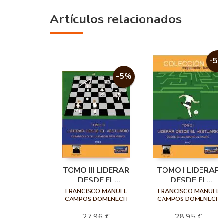
Artículos relacionados
-
-5%
TOMO III LIDERAR
TOMO I LIDERA
DESDE EL
DESDE EL
VESTUARIO
VESTUARIO DES
FRANCISCO MANUEL
FRANCISCO MANUE
DESARROLLO DEL
EL VESTUARIO 
CAMPOS DOMENECH
CAMPOS DOMENEC
JUGADOR
CAMPO
27,96 €
28,95 €