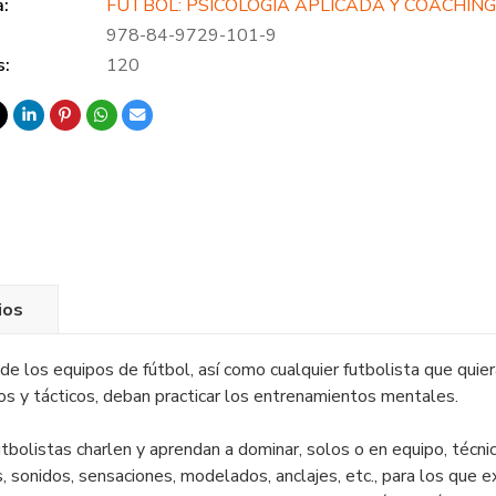
a:
FÚTBOL: PSICOLOGÍA APLICADA Y COACHIN
978-84-9729-101-9
s:
120
ios
 de los equipos de fútbol, así como cualquier futbolista que qui
os y tácticos, deban practicar los entrenamientos mentales.
futbolistas charlen y aprendan a dominar, solos o en equipo, técni
, sonidos, sensaciones, modelados, anclajes, etc., para los que 