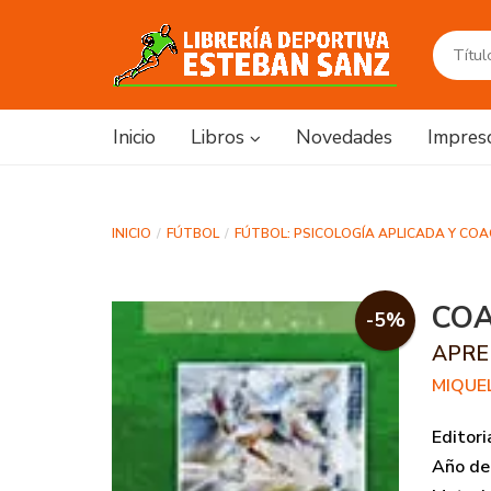
Inicio
Libros
Novedades
Impres
INICIO
FÚTBOL
FÚTBOL: PSICOLOGÍA APLICADA Y CO
COA
-5%
APRE
MIQUE
Editori
Año de 