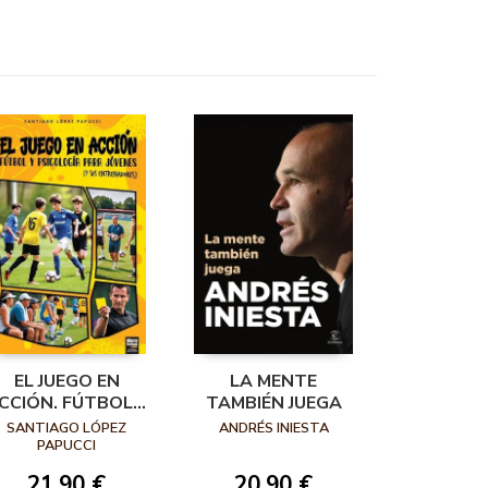
EL JUEGO EN
LA MENTE
CCIÓN. FÚTBOL Y
TAMBIÉN JUEGA
SICOLOGÍA PARA
SANTIAGO LÓPEZ
ANDRÉS INIESTA
JÓVENES (Y SUS
PAPUCCI
ENTRENADORES)
21,90 €
20,90 €