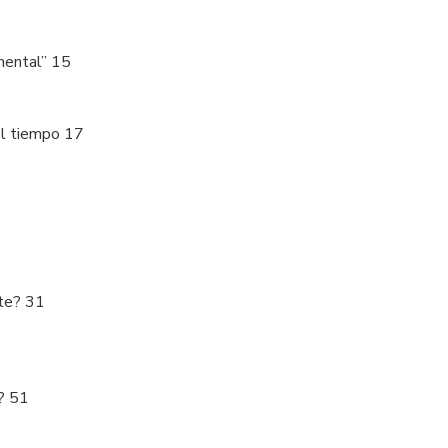
ental” 15
el tiempo 17
te? 31
? 51