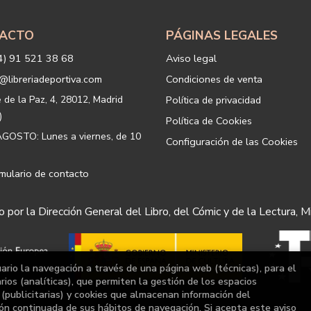
tratamiento. En caso de no querer
info@libreriadeportiva.com
indic
ACTO
PÁGINAS LEGALES
Legitimación: está basada en el co
correspondiente casilla de acepta
4) 91 521 38 68
Aviso legal
Criterios de conservación de los 
para mantener el fin del tratamien
@libreriadeportiva.com
Condiciones de venta
suprimirán con medidas de segur
los datos.
e de la Paz, 4, 28012, Madrid
Política de privacidad
Destinatarios: no se cederán a ni
)
Política de Cookies
Derechos que asisten al Usuario:
GOSTO: Lunes a viernes, de 10
Configuración de las Cookies
a) Derecho a retirar el consentim
portabilidad de los datos persona
datos y a la limitación u oposición
mulario de contacto
b) Derecho a presentar una reclam
satisfacción en el ejercicio de su
 por la Dirección General del Libro, del Cómic y de la Lectura, M
protección de datos
https://www
Puede ejercer estos derechos med
postal, ambos con la fotocopia de
Responsable del tratamiento: 
uario la navegación a través de una página web (técnicas), para el
Dirección postal: c/Paz, 4 28012
ios (analíticas), que permiten la gestión de los espacios
a (publicitarias) y cookies que almacenan información del
Dirección electrónica:
info@librer
ón continuada de sus hábitos de navegación. Si acepta este aviso