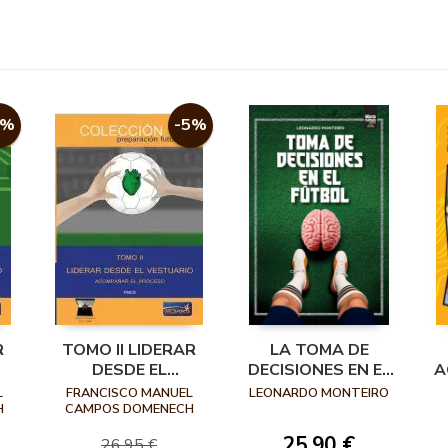
5%
-5%
R
TOMO II LIDERAR
LA TOMA DE
DESDE EL
DECISIONES EN EL
A
DE
VESTUARIO
FÚTBOL
P
L
FRANCISCO MANUEL
LEONARDO MONTEIRO
AL
ACOMPAÑAR EL
H
CAMPOS DOMENECH
PROCESO
25,90 €
26,95 €