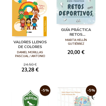
GUÍA PRÁCTICA
RETOS
DEPORTIVOS
MARTA HELLÍN
VALORES LLENOS
GUTIÉRREZ
DE COLORES
20,00 €
DANIEL MORILLAS
PASCUAL / ANTONIO
MÉNDEZ GIMÉNEZ
24,50 €
23,28 €
-5%
-5%