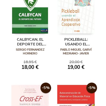
CALBYCAN, EL
PICKLEBALL:
DEPORTE DEL
USANDO EL
FUTURO
APRENDIZAJE
SERGIO FERNANDEZ
PABLO MIGUEL GARVÍ
COOPERATIVO
HORNERO
MEDRANO- JAVIER
FERNÁNDEZ-RÍO
18,95 €
20,00 €
18,00 €
19,00 €
-5%
-5%