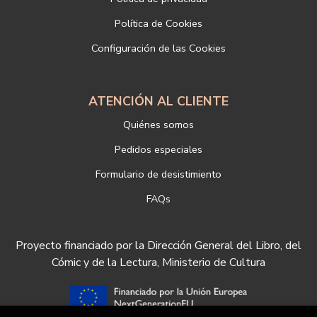
Si desea ampliar información sobre la política de privacidad de
Política de Cookies
nuestra empresa, puede hacerlo en el siguiente enlace:
Configuración de las Cookies
https://www.libreriadeportiva.com/proteccion-de-datos
ATENCIÓN AL CLIENTE
Quiénes somos
Pedidos especiales
Formulario de desistimiento
FAQs
Proyecto financiado por la Dirección General del Libro, del
Cómic y de la Lectura, Ministerio de Cultura