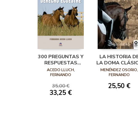
300 PREGUNTAS Y
LA HISTORIA D
RESPUESTAS
LA DOMA CLÁSI
SOBRE DERECHO
ESPAÑOLA
ACEDO LLUCH,
MENÉNDEZ OSORIO,
ECUESTRE
FERNANDO
FERNANDO
25,50 €
35,00 €
33,25 €