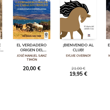
E
EL VERDADERO
¡BIENVENIDO AL
CA
ORIGEN DEL
CLUB!
CABALLO CRIOLLO
JOSÉ MANUEL SANZ
SYLVIE OVERNOY
TIMÓN
20,00 €
21,00 €
19,95 €