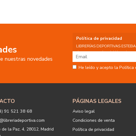
Política de privacidad
LIBRERÍAS DEPORTIVAS ESTEBAN S
ades
datos personales del Usuario, por 
 de nuestras novedades
tratamiento:
Fin del tratamiento: mantener una
He leído y acepto la Política
nuestros servicios y productos a 
Igualmente utilizaremos sus dato
o servicios que puedan ser de int
actividad principal de la web, p
tratamiento. En caso de no querer
info@libreriadeportiva.com
indic
ACTO
PÁGINAS LEGALES
Legitimación: está basada en el co
correspondiente casilla de acepta
4) 91 521 38 68
Aviso legal
Criterios de conservación de los 
para mantener el fin del tratamien
@libreriadeportiva.com
Condiciones de venta
suprimirán con medidas de segur
los datos.
e de la Paz, 4, 28012, Madrid
Política de privacidad
Destinatarios: no se cederán a ni