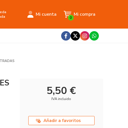
eda
Mi cuenta
Mi compra
ada
0
USTRADAS
RES
5,50 €
IVA incluido
Añadir a favoritos