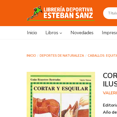
Inicio
Libros
Novedades
Impres
INICIO
DEPORTES DE NATURALEZA
CABALLOS: EQUIT
COR
ILU
VALER
Editori
Año de 