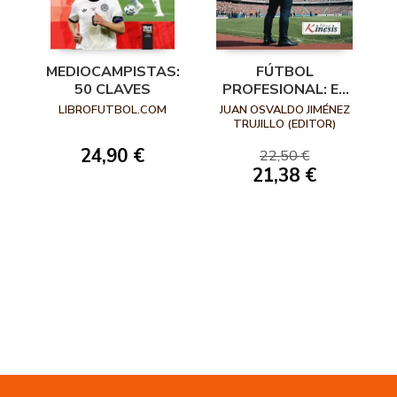
MEDIOCAMPISTAS:
FÚTBOL
50 CLAVES
PROFESIONAL: EL
ENTRENADOR, SUS
LIBROFUTBOL.COM
JUAN OSVALDO JIMÉNEZ
CARACTERÍSTICAS,
TRUJILLO (EDITOR)
PROCESOS Y
24,90 €
22,50 €
METODOLOGÍAS
21,38 €