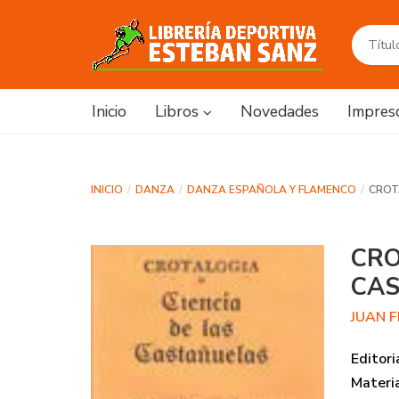
Inicio
Libros
Novedades
Impres
INICIO
DANZA
DANZA ESPAÑOLA Y FLAMENCO
CROT
CRO
CA
JUAN 
Editori
Materi