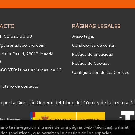
Igualmente utilizaremos sus dato
o servicios que puedan ser de int
actividad principal de la web, p
tratamiento. En caso de no querer
info@libreriadeportiva.com
indic
ACTO
PÁGINAS LEGALES
Legitimación: está basada en el co
correspondiente casilla de acepta
4) 91 521 38 68
Aviso legal
Criterios de conservación de los 
para mantener el fin del tratamien
@libreriadeportiva.com
Condiciones de venta
suprimirán con medidas de segur
los datos.
e de la Paz, 4, 28012, Madrid
Política de privacidad
Destinatarios: no se cederán a ni
)
Política de Cookies
Derechos que asisten al Usuario:
GOSTO: Lunes a viernes, de 10
Configuración de las Cookies
a) Derecho a retirar el consentim
portabilidad de los datos persona
datos y a la limitación u oposición
mulario de contacto
b) Derecho a presentar una reclam
satisfacción en el ejercicio de su
 por la Dirección General del Libro, del Cómic y de la Lectura, M
protección de datos
https://www
Puede ejercer estos derechos med
postal, ambos con la fotocopia de
Responsable del tratamiento: 
uario la navegación a través de una página web (técnicas), para el
Dirección postal: c/Paz, 4 28012
ios (analíticas), que permiten la gestión de los espacios