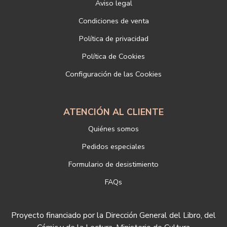
Aviso legal
Responsable del tratamiento: LIBRERÍAS DEPORTIVAS ESTEBAN
SANZ SL
Condiciones de venta
Dirección postal: c/Paz, 4 28012 Madrid
Política de privacidad
Dirección electrónica:
info@libreriadeportiva.com
Si desea ampliar información sobre la política de privacidad de
Política de Cookies
nuestra empresa, puede hacerlo en el siguiente enlace:
Configuración de las Cookies
https://www.libreriadeportiva.com/proteccion-de-datos
ATENCIÓN AL CLIENTE
Quiénes somos
Pedidos especiales
Formulario de desistimiento
FAQs
Proyecto financiado por la Dirección General del Libro, del