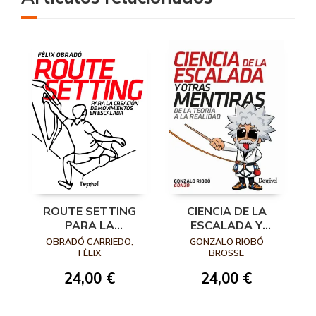
ROUTE SETTING
CIENCIA DE LA
PARA LA
ESCALADA Y
CREACIÓN DE
OTRAS MENTIRAS
OBRADÓ CARRIEDO,
GONZALO RIOBÓ
MOVIMIENTOS EN
FÈLIX
BROSSE
ESCALADA
24,00 €
24,00 €