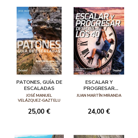
ESCALAR Y
PATONES, GUÍA DE
PROGRESAR
ESCALADAS
DESPUÉS DE LOS
JUAN MARTÍN MIRANDA
JOSÉ MANUEL
40
VELÁZQUEZ-GAZTELU
PÉREZ
24,00 €
25,00 €