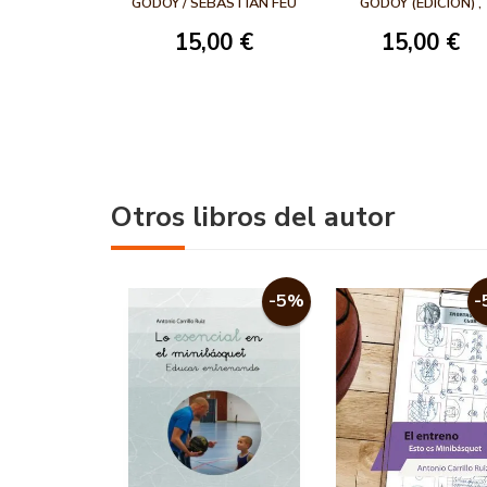
BALONCESTO
BALONCESTO
GODOY / SEBASTIÁN FEU
GODOY (EDICIÓN) ,
MOLINA
MAITE FUENTES
FEMENINO
15,00 €
15,00 €
AZPIROZ (EDICIÓN)
Otros libros del autor
-5%
-