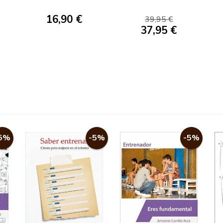
PARA EL ÉXITO
BALONCESTO
PERSONAL Y
16,90 €
39,95 €
PROFESIONAL
37,95 €
5%
-5%
-5%