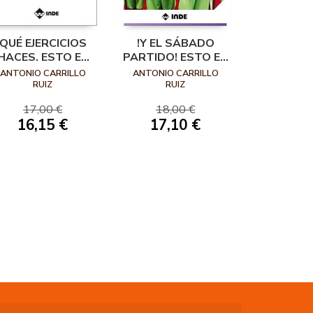
QUÉ EJERCICIOS
!Y EL SÁBADO
HACES. ESTO ES
PARTIDO! ESTO ES
MINI BÁSQUET
MINI BÁSQUET
ANTONIO CARRILLO
ANTONIO CARRILLO
RUIZ
RUIZ
17,00 €
18,00 €
16,15 €
17,10 €