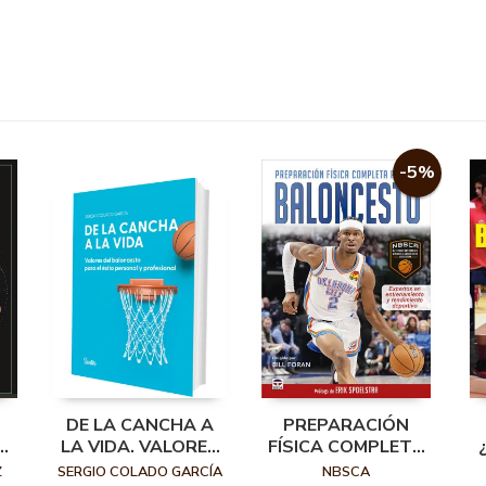
-5%
DE LA CANCHA A
PREPARACIÓN
LA VIDA. VALORES
FÍSICA COMPLETA
DEL BALONCESTO
PARA EL
E
Z
SERGIO COLADO GARCÍA
NBSCA