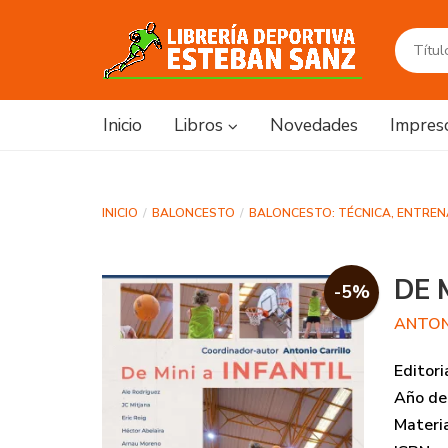
Inicio
Libros
Novedades
Impres
INICIO
BALONCESTO
BALONCESTO: TÉCNICA, ENTRE
DE 
-5%
ANTON
Editori
Año de 
Materi