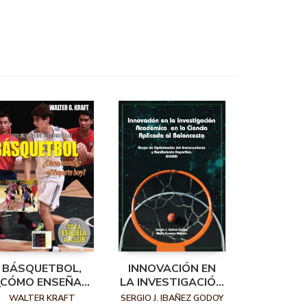
BÁSQUETBOL,
INNOVACIÓN EN
¿CÓMO ENSEÑAR
LA INVESTIGACIÓN
L DEPORTE HOY?
ACADÉMICA EN LA
WALTER KRAFT
SERGIO J. IBAÑEZ GODOY