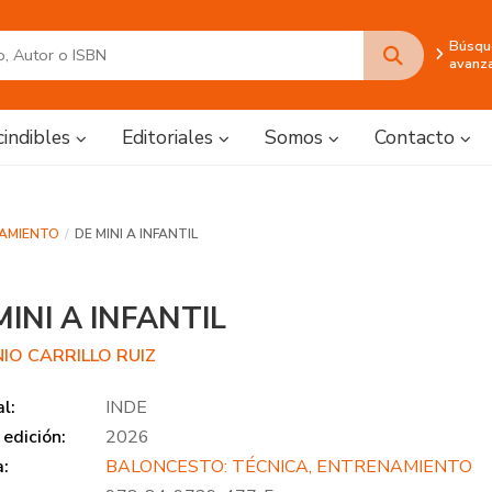
Búsqu
avanz
cindibles
Editoriales
Somos
Contacto
NAMIENTO
DE MINI A INFANTIL
MINI A INFANTIL
IO CARRILLO RUIZ
al:
INDE
edición:
2026
a:
BALONCESTO: TÉCNICA, ENTRENAMIENTO