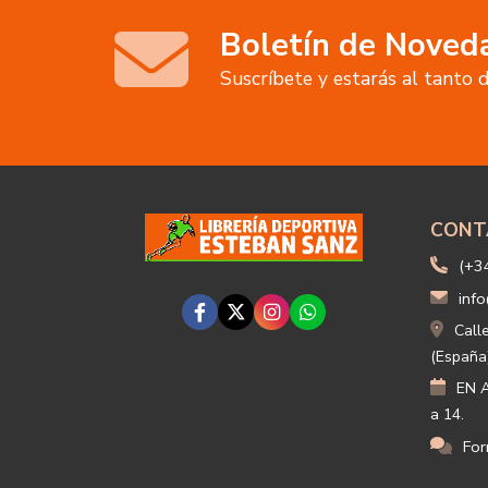
Boletín de Noved
Suscríbete y estarás al tanto
CONT
(+3
info
Call
(España
EN A
a 14.
For