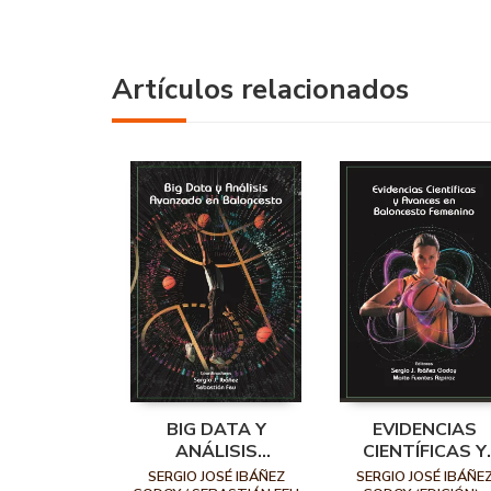
Artículos relacionados
BIG DATA Y
EVIDENCIAS
ANÁLISIS
CIENTÍFICAS Y
AVANZADO EN
AVANCES EN
SERGIO JOSÉ IBÁÑEZ
SERGIO JOSÉ IBÁÑE