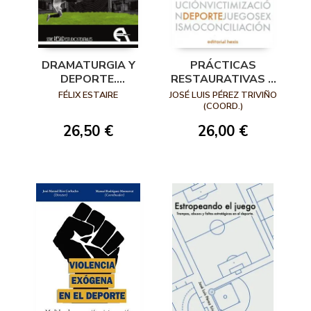
DRAMATURGIA Y
PRÁCTICAS
DEPORTE.
RESTAURATIVAS Y
PROCEDIMIENTOS
DEPORTE
FÉLIX ESTAIRE
JOSÉ LUIS PÉREZ TRIVIÑO
Y DINÁMICAS DE
(COORD.)
JUEGO EN
26,50 €
26,00 €
ESTADIOS Y
ESCENARIOS