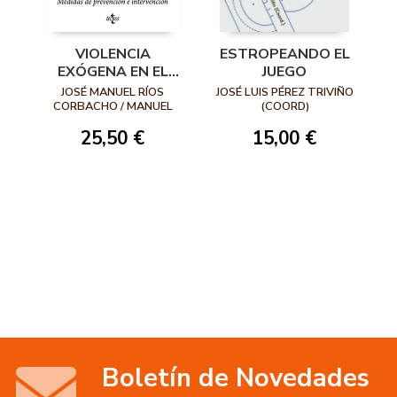
ESTROPEANDO EL
VIOLENCIA
JUEGO
EXÓGENA EN EL
DEPORTE
JOSÉ LUIS PÉREZ TRIVIÑO
JOSÉ MANUEL RÍOS
(COORD)
CORBACHO / MANUEL
RODRÍGUEZ MONSERRAT
15,00 €
25,50 €
/ MARÍA JOSÉ BENÍTEZ
JIMÉNEZ / ÁLVARO
BURGOS MATA / A
Boletín de Novedades