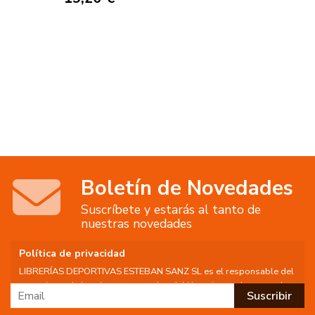
ACTIVIDAD FÍSICA,
PARQUES Y
ESCENARIOS
Boletín de Novedades
Suscríbete y estarás al tanto de
nuestras novedades
Política de privacidad
LIBRERÍAS DEPORTIVAS ESTEBAN SANZ SL es el responsable del
tratamiento de los datos personales del Usuario, por lo que se le
facilita la siguiente información del tratamiento: