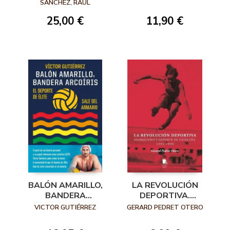
SÁNCHEZ, RAÚL
SÁNCHEZ GARCÍA (EDS)
25,00 €
11,90 €
BALÓN AMARILLO,
LA REVOLUCIÓN
BANDERA
DEPORTIVA.
ARCOÍRIS
ANARQUISMO Y
VICTOR GUTIÉRREZ
GERARD PEDRET OTERO
DEPORTE EN
CATALUÑA (1931-