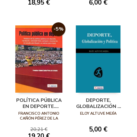
18,95 €
6,00 €
1939)
-5%
POLÍTICA PÚBLICA
DEPORTE,
EN DEPORTE.
GLOBALIZACIÓN Y
ANÁLISIS DE LA
POLÍTICA
FRANCISCO ANTONIO
ELOY ALTUVE MEJÍA
POLÍTICA PÚBLICA
CAÑÓN PÉREZ DE LA
FUENTE
EN DEPORTE,
5,00 €
20,21 €
RECREACIÓN,
19,20 €