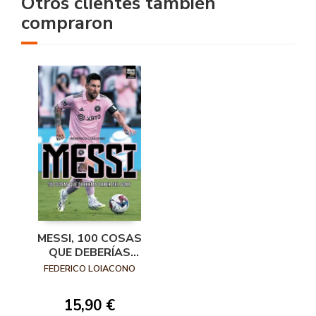
Otros clientes también
compraron
MESSI, 100 COSAS
QUE DEBERÍAS
SABER DEL GOAT
FEDERICO LOIACONO
15,90 €