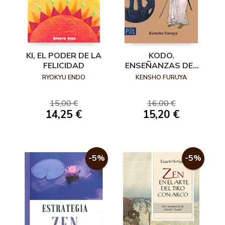
KI, EL PODER DE LA
KODO.
FELICIDAD
ENSEÑANZAS DEL
PASADO
RYOKYU ENDO
KENSHO FURUYA
15,00 €
16,00 €
14,25 €
15,20 €
-5%
-5%