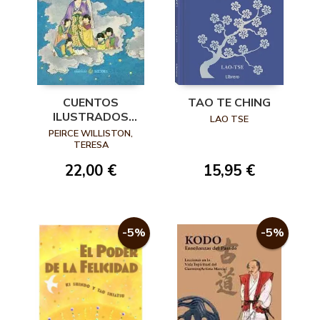
CUENTOS
TAO TE CHING
ILUSTRADOS
LAO TSE
JAPONESES
PEIRCE WILLISTON,
TERESA
22,00 €
15,95 €
-5%
-5%