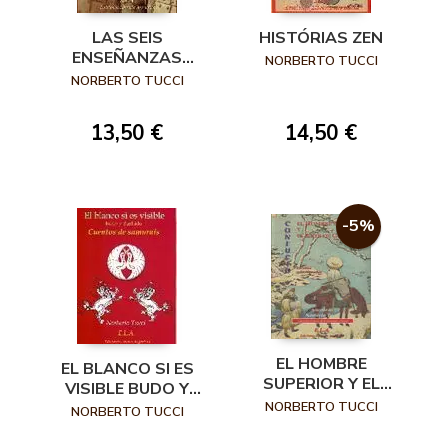
HISTÓRIAS ZEN
LAS SEIS
ENSEÑANZAS
NORBERTO TUCCI
SECRETAS ´PARA
NORBERTO TUCCI
VENCER SIN
LUCHAR´ T´AI
14,50 €
13,50 €
KUNG
-5%
EL HOMBRE
EL BLANCO SI ES
SUPERIOR Y EL
VISIBLE BUDO Y
ARTE DE
NORBERTO TUCCI
BUSHIDO CUENTOS
NORBERTO TUCCI
GOBERNAR
DE SAMURAIS