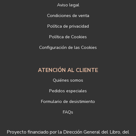
Aviso legal
Responsable del tratamiento: LIBRERÍAS DEPORTIVAS ESTEBAN
SANZ SL
Condiciones de venta
Dirección postal: c/Paz, 4 28012 Madrid
Política de privacidad
Dirección electrónica:
info@libreriadeportiva.com
Si desea ampliar información sobre la política de privacidad de
Política de Cookies
nuestra empresa, puede hacerlo en el siguiente enlace:
Configuración de las Cookies
https://www.libreriadeportiva.com/proteccion-de-datos
ATENCIÓN AL CLIENTE
Quiénes somos
Pedidos especiales
Formulario de desistimiento
FAQs
Proyecto financiado por la Dirección General del Libro, del