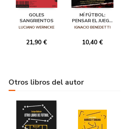
GOLES
MÍ FÚTBOL:
SANGRIENTOS
PENSAR EL JUEGO
PARA QUE NO NOS
LUCIANO WERNICKE
IGNACIO BENEDETTI
LO QUITEN
21,90 €
10,40 €
Otros libros del autor