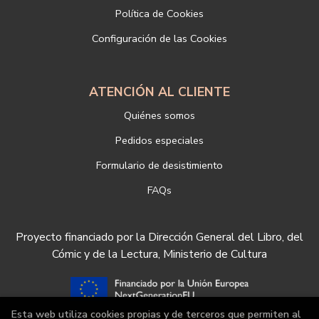
Si desea ampliar información sobre la política de privacidad de
Política de Cookies
nuestra empresa, puede hacerlo en el siguiente enlace:
Configuración de las Cookies
https://www.libreriadeportiva.com/proteccion-de-datos
ATENCIÓN AL CLIENTE
Quiénes somos
Pedidos especiales
Formulario de desistimiento
FAQs
Proyecto financiado por la Dirección General del Libro, del
Cómic y de la Lectura, Ministerio de Cultura
Esta web utiliza cookies propias y de terceros que permiten al