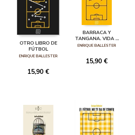
BARRACA Y
TANGANA. VIDA Y
OTRO LIBRO DE
MUERTE EN LA
ENRIQUE BALLESTER
FÚTBOL
RUTA LIBIA HACIA
ENRIQUE BALLESTER
EUROPA
15,90 €
15,90 €