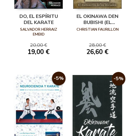
DO, EL ESPÍRITU
EL OKINAWA DEN
DEL KARATE
BUBISHI (EL
MANUSCRITO DE
SALVADOR HERRAIZ
CHRISTIAN FAURILLON
LOS INICIADOS)
EMBID
20,00 €
28,00 €
19,00 €
26,60 €
-5%
-5%