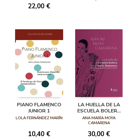
22,00 €
PIANO FLAMENCO
LA HUELLA DE LA
JUNIOR 1
ESCUELA BOLERA
EN EL BAILE
LOLA FERNÁNDEZ MARÍN
ANA MARÍA MOYA
FLAMENCO.
CAMARENA
MANUAL DE
10,40 €
30,00 €
PASOS: