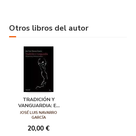
Otros libros del autor
TRADICIÓN Y
VANGUARDIA: EL
BAILE DE HOY, EL
JOSÉ LUIS NAVARRO
BAILE DE MAÑANA
GARCÍA
20,00 €