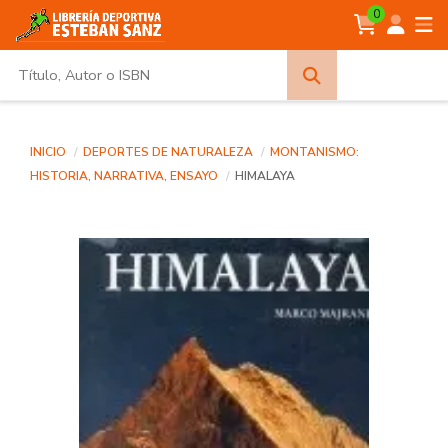
0
Búsqueda
avanzada
INICIO
DEPORTES DE NATURALEZA
MONTANISMO:
HISTORIA, NARRATIVA, ENSAYO
HIMALAYA