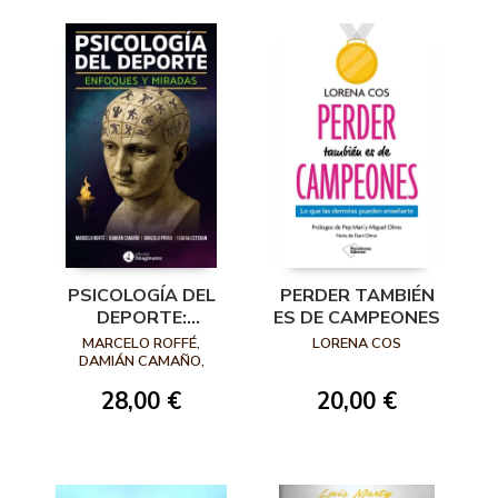
PSICOLOGÍA DEL
PERDER TAMBIÉN
DEPORTE:
ES DE CAMPEONES
ENFOQUES Y
MARCELO ROFFÉ,
LORENA COS
MIRADAS
DAMIÁN CAMAÑO,
GONZALO PRIMO, FABÍAN
28,00 €
20,00 €
ESTEBAN