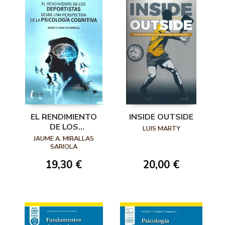
EL RENDIMIENTO
INSIDE OUTSIDE
DE LOS
LUIS MARTY
DEPORTISTAS
JAUME A. MIRALLAS
DESDE UNA
SARIOLA
PERSPECTIVA DE
19,30 €
20,00 €
LA PSICOLOGÍA
COGNITIVA