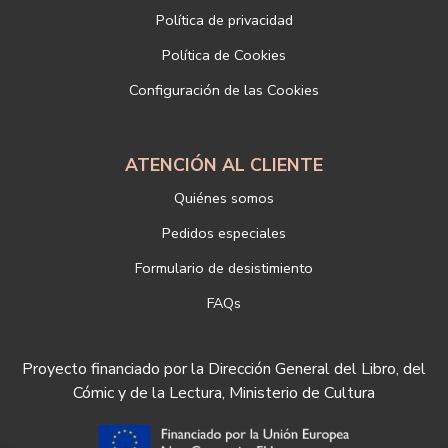
Dirección postal: c/Paz, 4 28012 Madrid
Política de privacidad
Dirección electrónica:
info@libreriadeportiva.com
Si desea ampliar información sobre la política de privacidad de
Política de Cookies
nuestra empresa, puede hacerlo en el siguiente enlace:
Configuración de las Cookies
https://www.libreriadeportiva.com/proteccion-de-datos
ATENCIÓN AL CLIENTE
Quiénes somos
Pedidos especiales
Formulario de desistimiento
FAQs
Proyecto financiado por la Dirección General del Libro, del
Cómic y de la Lectura, Ministerio de Cultura