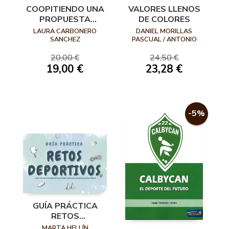
COOPITIENDO UNA
VALORES LLENOS
PROPUESTA
DE COLORES
COOPERATIVA EN
LAURA CARBONERO
DANIEL MORILLAS
LA INICIACION
SANCHEZ
PASCUAL / ANTONIO
MÉNDEZ GIMÉNEZ
DEPO
20,00 €
24,50 €
19,00 €
23,28 €
-5%
GUÍA PRÁCTICA
RETOS
DEPORTIVOS
MARTA HELLÍN