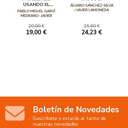
USANDO EL
ÁLVARO SÁNCHEZ-SILVA
APRENDIZAJE
/ JAVIER LAMONEDA
PABLO MIGUEL GARVÍ
PRIETO / CARLOS
COOPERATIVO
MEDRANO- JAVIER
EVANGELIO CABALLERO
FERNÁNDEZ-RÍO
20,00 €
25,50 €
19,00 €
24,23 €
Boletín de Novedades
Suscríbete y estarás al tanto de
nuestras novedades