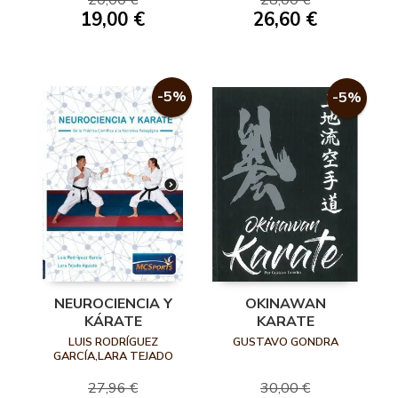
20,00 €
28,00 €
19,00 €
26,60 €
-5%
-5%
OKINAWAN
NEUROCIENCIA Y
KARATE
KÁRATE
GUSTAVO GONDRA
LUIS RODRÍGUEZ
GARCÍA,LARA TEJADO
AGUADO
30,00 €
27,96 €