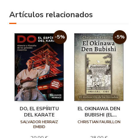
Artículos relacionados
-5%
-5%
DO, EL ESPÍRITU
EL OKINAWA DEN
DEL KARATE
BUBISHI (EL
MANUSCRITO DE
SALVADOR HERRAIZ
CHRISTIAN FAURILLON
LOS INICIADOS)
EMBID