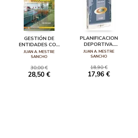
PLANIFICACION
GESTIÓN DE
DEPORTIVA.
ENTIDADES CON
TEORIA Y
PISCINA
JUAN A. MESTRE
JUAN A. MESTRE
PRACTICA
SANCHO
SANCHO
18,90 €
30,00 €
17,96 €
28,50 €