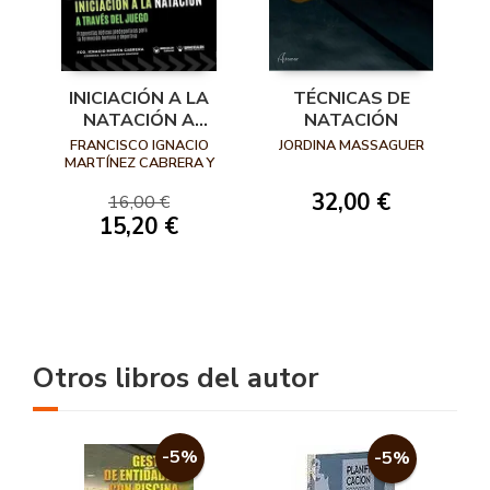
INICIACIÓN A LA
TÉCNICAS DE
NATACIÓN A
NATACIÓN
TRAVÉS DEL JUEGO
FRANCISCO IGNACIO
JORDINA MASSAGUER
(PROPUESTAS
MARTÍNEZ CABRERA Y
JULIO HERRADOR
LÚDICAS
32,00 €
16,00 €
PREDEPORTIVAS
15,20 €
PARA LA
FORMACIÓN
HUMANA Y
DEPORTIVA)
Otros libros del autor
-5%
-5%