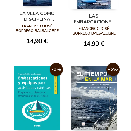
LA VELA COMO
LAS
DISCIPLINA
EMBARCACIONES
DEPORTIVA
FRANCISCO JOSÉ
DEPORTIVAS DE
FRANCISCO JOSÉ
DENTRO DEL
BORREGO BALSALOBRE
RECREO DENTRO
BORREGO BALSALOBRE
CONSEJO
DEL TURISMO
14,90 €
INTERNACIONAL
14,90 €
NÁUTICO
DE DEPORTES
MARÍTIMO
MILITARES (CISM)
-5%
-5%