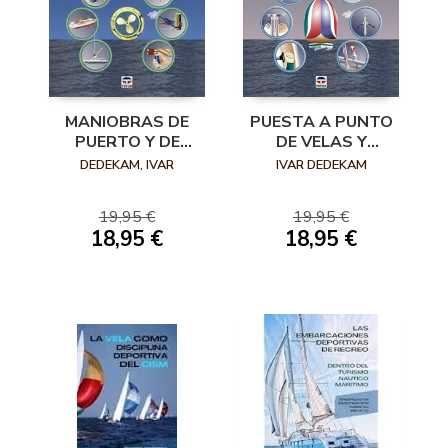
MANIOBRAS DE
PUESTA A PUNTO
PUERTO Y DE
DE VELAS Y
FONDEO Y
APAREJO
DEDEKAM, IVAR
IVAR DEDEKAM
TRABAJOS CON
CABOS
19,95 €
19,95 €
18,95 €
18,95 €