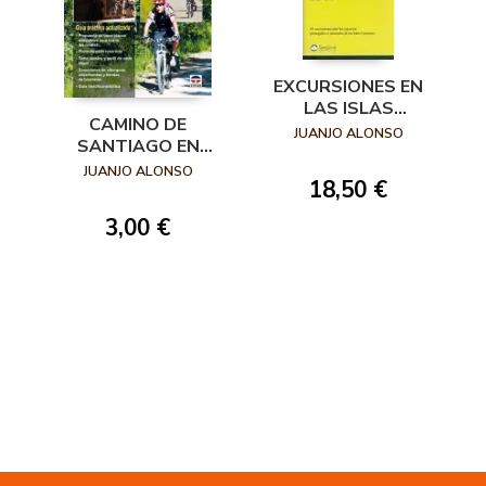
EXCURSIONES EN
LAS ISLAS
CAMINO DE
CANARIAS 32
JUANJO ALONSO
SANTIAGO EN
EXCURSIONES POR
MOUNTAIN BIKE
JUANJO ALONSO
LOS ESPACIOS
18,50 €
2016 NUEVA
PROT
EDICIÓN AÑO
3,00 €
JUBILAR