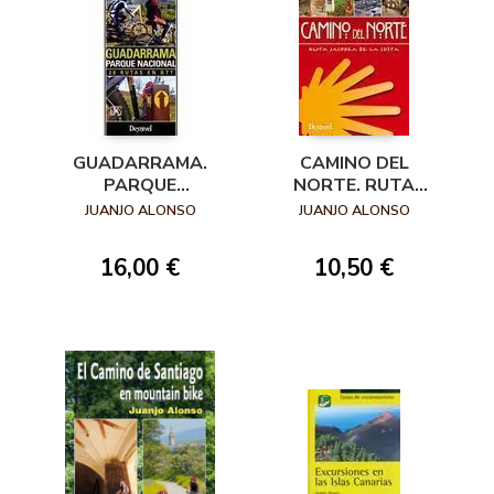
GUADARRAMA.
CAMINO DEL
PARQUE
NORTE. RUTA
NACIONAL. 20
JACOBEA DE LA
JUANJO ALONSO
JUANJO ALONSO
RUTAS EN BTT
COSTA
16,00 €
10,50 €