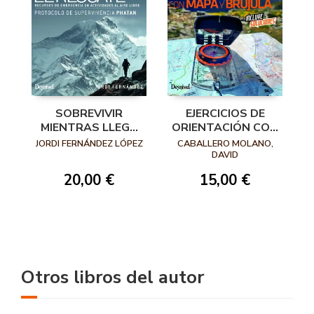
SOBREVIVIR
EJERCICIOS DE
MIENTRAS LLEGA
ORIENTACIÓN CON
EL RESCATE
MAPA Y BRÚJULA
JORDI FERNÁNDEZ LÓPEZ
CABALLERO MOLANO,
DAVID
20,00 €
15,00 €
Otros libros del autor