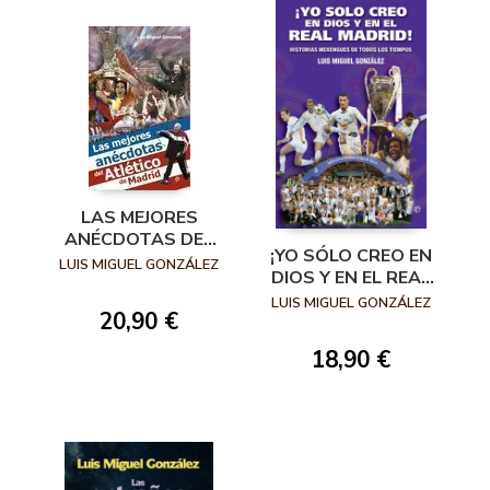
LAS MEJORES
ANÉCDOTAS DEL
¡YO SÓLO CREO EN
ATLÉTICO DE
LUIS MIGUEL GONZÁLEZ
DIOS Y EN EL REAL
MADRID 3ª EDICIÓN
MADRID!
LUIS MIGUEL GONZÁLEZ
20,90 €
HISTORIAS
MERENGUES DE
18,90 €
TODOS LOS
TIEMPOS