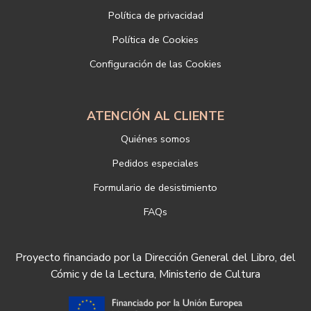
Dirección postal: c/Paz, 4 28012 Madrid
Política de privacidad
Dirección electrónica:
info@libreriadeportiva.com
Si desea ampliar información sobre la política de privacidad de
Política de Cookies
nuestra empresa, puede hacerlo en el siguiente enlace:
Configuración de las Cookies
https://www.libreriadeportiva.com/proteccion-de-datos
ATENCIÓN AL CLIENTE
Quiénes somos
Pedidos especiales
Formulario de desistimiento
FAQs
Proyecto financiado por la Dirección General del Libro, del
Cómic y de la Lectura, Ministerio de Cultura