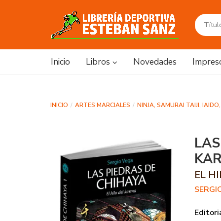
Inicio
Libros
Novedades
Impres
INICIO
ARTES MARCIALES
NINJA, SAMURAI TAIJI, IAID
LAS
KA
EL H
SERGI
Editori