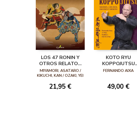
LOS 47 RONIN Y
KOTO RYU
OTROS RELATOS
KOPPOJUTSU
ÉPICOS DE
(EDICIÓN EN
MIYAMORI, ASATARO /
FERNANDO AIXA
SAMURÁIS
CASTELLANO)
KIKUCHI, KAN / OZAKI, YEI
THEODORA / MITFORD,
21,95 €
49,00 €
A.B.