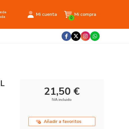
eda
Mi cuenta
Mi compra
ada
0
EL
21,50 €
IVA incluido
Añadir a favoritos