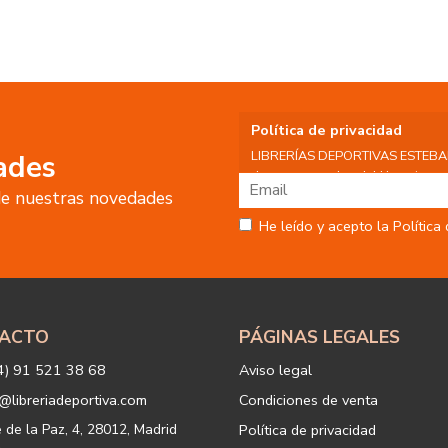
Política de privacidad
LIBRERÍAS DEPORTIVAS ESTEBAN S
ades
datos personales del Usuario, por 
 de nuestras novedades
tratamiento:
Fin del tratamiento: mantener una
He leído y acepto la Política
nuestros servicios y productos a 
Igualmente utilizaremos sus dato
o servicios que puedan ser de int
actividad principal de la web, p
tratamiento. En caso de no querer
info@libreriadeportiva.com
indic
ACTO
PÁGINAS LEGALES
Legitimación: está basada en el co
correspondiente casilla de acepta
4) 91 521 38 68
Aviso legal
Criterios de conservación de los 
para mantener el fin del tratamien
@libreriadeportiva.com
Condiciones de venta
suprimirán con medidas de segur
los datos.
e de la Paz, 4, 28012, Madrid
Política de privacidad
Destinatarios: no se cederán a ni