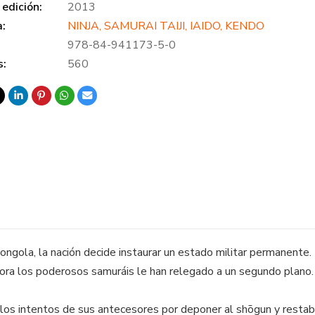
edición:
2013
a:
NINJA, SAMURAI TAIJI, IAIDO, KENDO
978-84-941173-5-0
s:
560
mongola, la nación decide instaurar un estado militar permanent
ahora los poderosos samuráis le han relegado a un segundo plano.
os intentos de sus antecesores por deponer al shōgun y restabl