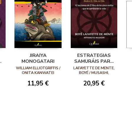
JIRAIYA
ESTRATEGIAS
MONOGATARI
SAMURÁIS PARA
EL DÍA A DÍA. 42
WILLIAM ELLIOTGRIFFIS /
LAFAYETTE DE MENTE,
LECCIONES DE EL
ONITA KANWATEI
BOYÉ / MUSASHI,
MIYAMOTO
LIBRO DE LOS
11,95 €
20,95 €
CINCO ANILLOS
QUE TE
CAMBIARÁN LA
VIDA