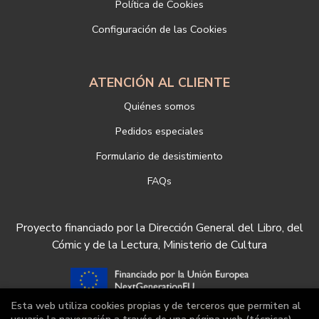
Si desea ampliar información sobre la política de privacidad de
Política de Cookies
nuestra empresa, puede hacerlo en el siguiente enlace:
Configuración de las Cookies
https://www.libreriadeportiva.com/proteccion-de-datos
ATENCIÓN AL CLIENTE
Quiénes somos
Pedidos especiales
Formulario de desistimiento
FAQs
Proyecto financiado por la Dirección General del Libro, del
Cómic y de la Lectura, Ministerio de Cultura
Esta web utiliza cookies propias y de terceros que permiten al