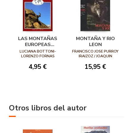
LAS MONTAÑAS
MONTAÑA Y RIO
EUROPEAS
LEON
ENCICLOPEDIA DE
LUCIANA BOTTONI-
FRANCISCO JOSE PURROY
LA NATURALEZA
LORENZO FORNAS
IRAIZOZ / JOAQUIN
GONZALEZ CUENCA
4,95 €
15,95 €
Otros libros del autor