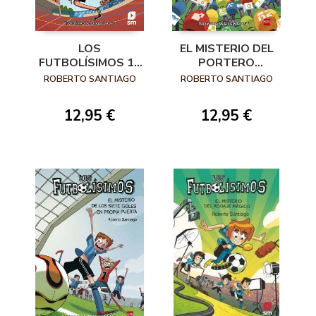
LOS
EL MISTERIO DEL
FUTBOLÍSIMOS 13
PORTERO
.EL MISTERIO DEL
FANTASMA
ROBERTO SANTIAGO
ROBERTO SANTIAGO
JUGADOR NÚMERO
13
12,95 €
12,95 €