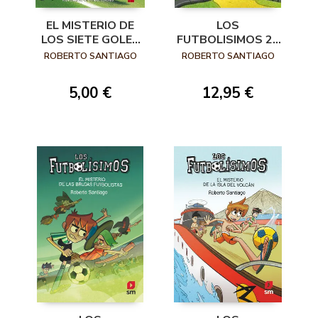
EL MISTERIO DE
LOS
LOS SIETE GOLES
FUTBOLISIMOS 24
EN PROPIA PUERTA
EL MISTERIO DEL
ROBERTO SANTIAGO
ROBERTO SANTIAGO
RODAJE MAGICO
5,00 €
12,95 €