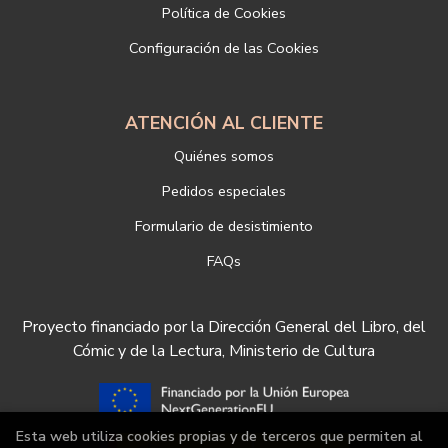
Si desea ampliar información sobre la política de privacidad de
Política de Cookies
nuestra empresa, puede hacerlo en el siguiente enlace:
Configuración de las Cookies
https://www.libreriadeportiva.com/proteccion-de-datos
ATENCIÓN AL CLIENTE
Quiénes somos
Pedidos especiales
Formulario de desistimiento
FAQs
Proyecto financiado por la Dirección General del Libro, del
Cómic y de la Lectura, Ministerio de Cultura
Esta web utiliza cookies propias y de terceros que permiten al