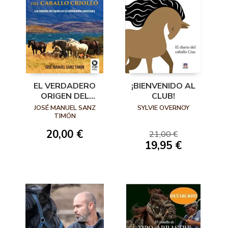
EL VERDADERO
¡BIENVENIDO AL
ORIGEN DEL
CLUB!
CABALLO CRIOLLO
JOSÉ MANUEL SANZ
SYLVIE OVERNOY
TIMÓN
20,00 €
21,00 €
19,95 €