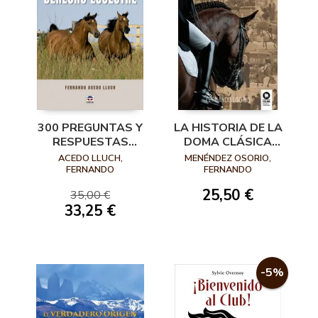
300 PREGUNTAS Y
LA HISTORIA DE LA
RESPUESTAS
DOMA CLÁSICA
SOBRE DERECHO
ESPAÑOLA
ACEDO LLUCH,
MENÉNDEZ OSORIO,
ECUESTRE
FERNANDO
FERNANDO
25,50 €
35,00 €
33,25 €
-5%