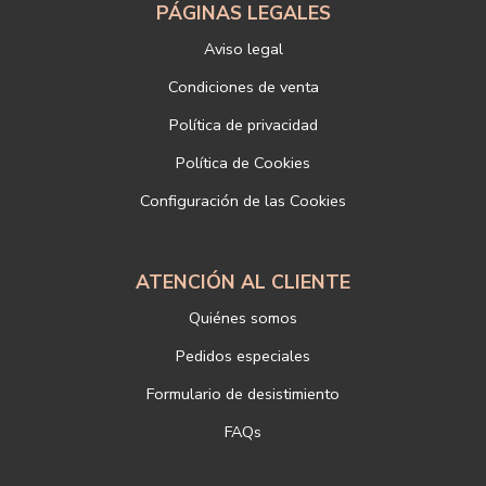
electrónico o de correo postal, ambos con la fotocopia del DNI del
PÁGINAS LEGALES
titular, incorporada o anexada:
Aviso legal
Responsable del tratamiento: LIBRERÍAS DEPORTIVAS ESTEBAN
SANZ SL
Condiciones de venta
Dirección postal: c/Paz, 4 28012 Madrid
Política de privacidad
Dirección electrónica:
info@libreriadeportiva.com
Si desea ampliar información sobre la política de privacidad de
Política de Cookies
nuestra empresa, puede hacerlo en el siguiente enlace:
Configuración de las Cookies
https://www.libreriadeportiva.com/proteccion-de-datos
ATENCIÓN AL CLIENTE
Quiénes somos
Pedidos especiales
Formulario de desistimiento
FAQs