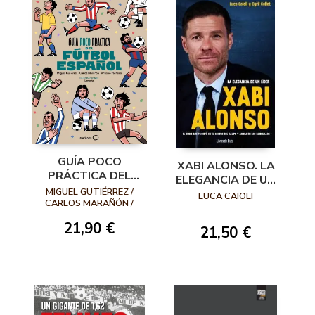
GUÍA POCO
XABI ALONSO. LA
PRÁCTICA DEL
ELEGANCIA DE UN
FÚTBOL ESPAÑOL
MIGUEL GUTIÉRREZ /
LÍDER
LUCA CAIOLI
CARLOS MARAÑÓN /
ANTONIO PACHECO
21,90 €
21,50 €