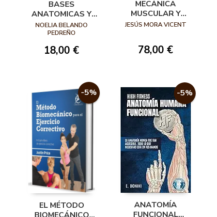
MECÁNICA
BASES
MUSCULAR Y
ANATOMICAS Y
ARTICULAR
FISIOLOGICAS DEL
JESÚS MORA VICENT
NOELIA BELANDO
SISTEMA
PEDREÑO
NEUROMUSCULAR
78,00 €
18,00 €
PARA LA
ENSEÑANZA DE LA
EDUCACION
FISICO-DEPORTIVA
-5%
-5%
ANATOMÍA
EL MÉTODO
FUNCIONAL
BIOMECÁNICO