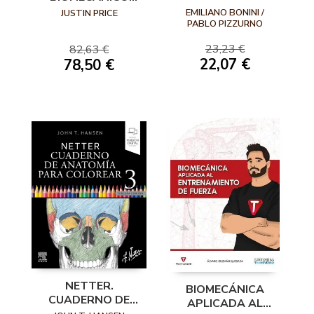
HUMANA: LA
PARA EL EJERCICIO
EMILIANO BONINI /
JUSTIN PRICE
ANATOMÍA NUNCA
CORRECTIVO
PABLO PIZZURNO
FUE TAN
23,23 €
82,63 €
ACCESIBLE. TODO
22,07 €
78,50 €
LO QUE NECESITAS
ESTÁ EN TUS
MANOS
NETTER.
BIOMECÁNICA
CUADERNO DE
APLICADA AL
ANATOMÍA PARA