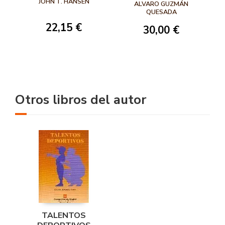
JOHN T. HANSEN
ENTRENAMIENTO
ALVARO GUZMÁN
COLOREAR
DE FUERZA
QUESADA
22,15 €
30,00 €
Otros libros del autor
TALENTOS