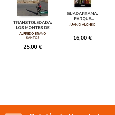
GUADARRAMA.
PARQUE
TRANSTOLEDADA:
NACIONAL. 20
JUANJO ALONSO
LOS MONTES DE
RUTAS EN BTT
TOLEDO EN BTT
ALFREDO BRAVO
16,00 €
SANTOS
25,00 €