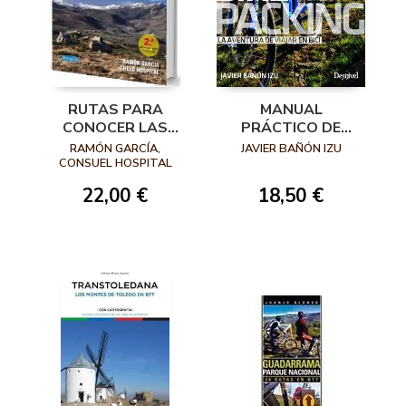
MANUAL
RUTAS PARA
PRÁCTICO DE
CONOCER LAS
BIKEPACKING. LA
MONTAÑAS DEL
JAVIER BAÑÓN IZU
RAMÓN GARCÍA,
AVENTURA DE
VALLE DE CAMPOO
CONSUEL HOSPITAL
VIAJAR EN BICI
A PIE Y EN BICI
18,50 €
22,00 €