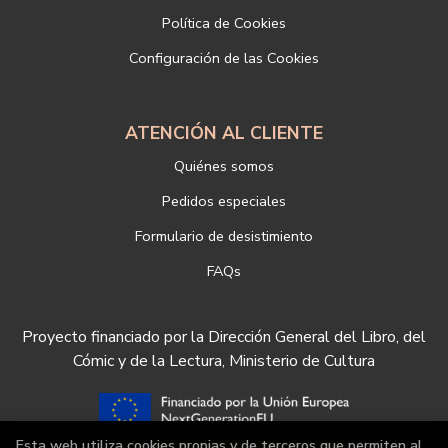
Si desea ampliar información sobre la política de privacidad de
Política de Cookies
nuestra empresa, puede hacerlo en el siguiente enlace:
Configuración de las Cookies
https://www.libreriadeportiva.com/proteccion-de-datos
ATENCIÓN AL CLIENTE
Quiénes somos
Pedidos especiales
Formulario de desistimiento
FAQs
Proyecto financiado por la Dirección General del Libro, del
Cómic y de la Lectura, Ministerio de Cultura
Esta web utiliza cookies propias y de terceros que permiten al