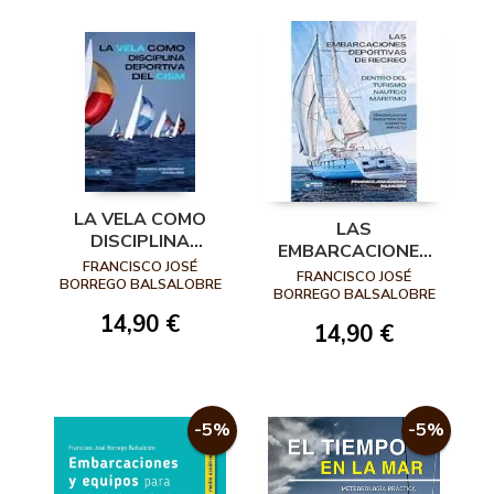
LA VELA COMO
LAS
DISCIPLINA
EMBARCACIONES
DEPORTIVA
FRANCISCO JOSÉ
DEPORTIVAS DE
FRANCISCO JOSÉ
DENTRO DEL
BORREGO BALSALOBRE
RECREO DENTRO
BORREGO BALSALOBRE
CONSEJO
DEL TURISMO
14,90 €
INTERNACIONAL
14,90 €
NÁUTICO
DE DEPORTES
MARÍTIMO
MILITARES (CISM)
-5%
-5%