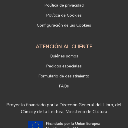
Política de privacidad
Dirección electrónica:
info@libreriadeportiva.com
Si desea ampliar información sobre la política de privacidad de
Política de Cookies
nuestra empresa, puede hacerlo en el siguiente enlace:
Configuración de las Cookies
https://www.libreriadeportiva.com/proteccion-de-datos
ATENCIÓN AL CLIENTE
Quiénes somos
Pedidos especiales
Formulario de desistimiento
FAQs
Proyecto financiado por la Dirección General del Libro, del
Cómic y de la Lectura, Ministerio de Cultura