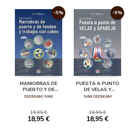
-5%
-5%
MANIOBRAS DE
PUESTA A PUNTO
PUERTO Y DE
DE VELAS Y
FONDEO Y
APAREJO
DEDEKAM, IVAR
IVAR DEDEKAM
TRABAJOS CON
CABOS
19,95 €
19,95 €
18,95 €
18,95 €