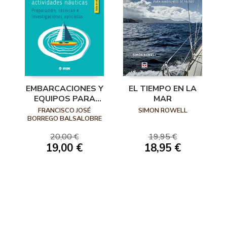
EMBARCACIONES Y
EL TIEMPO EN LA
EQUIPOS PARA
MAR
ACTIVIDADES
FRANCISCO JOSÉ
SIMON ROWELL
NÁUTICAS
BORREGO BALSALOBRE
20,00 €
19,95 €
19,00 €
18,95 €