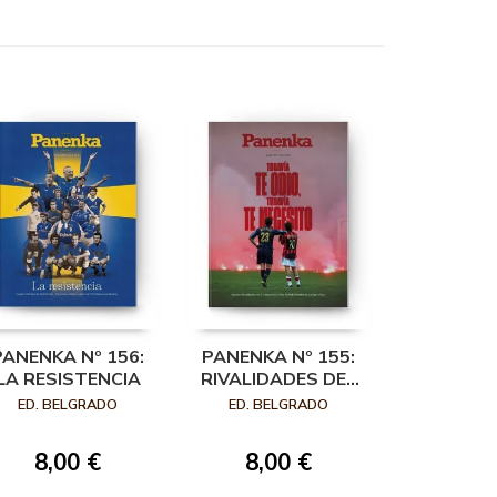
PANENKA Nº 156:
PANENKA Nº 155:
LA RESISTENCIA
RIVALIDADES DEL
FÚTBOL
ED. BELGRADO
ED. BELGRADO
8,00 €
8,00 €