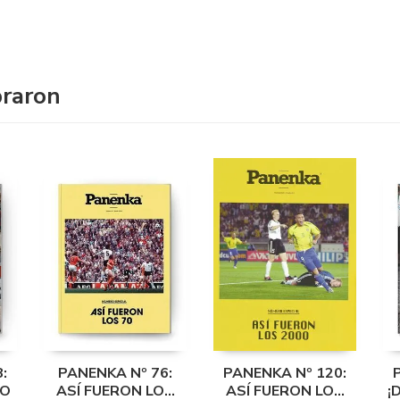
praron
:
PANENKA Nº 76:
PANENKA Nº 120:
NO
ASÍ FUERON LOS
ASÍ FUERON LOS
¡