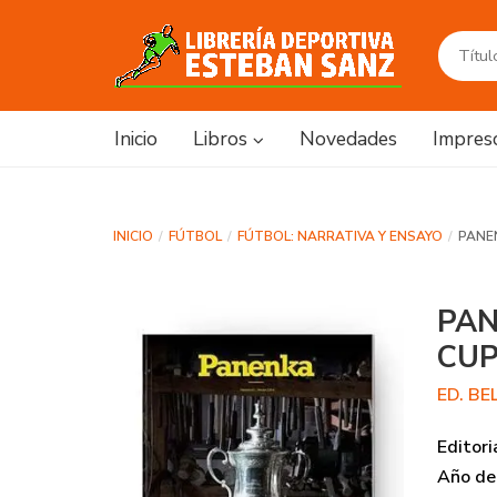
Inicio
Libros
Novedades
Impres
INICIO
FÚTBOL
FÚTBOL: NARRATIVA Y ENSAYO
PANEN
PAN
CUP
ED. B
Editori
Año de 