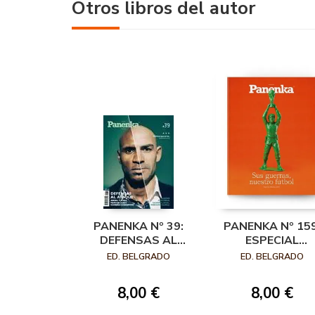
Otros libros del autor
PANENKA Nº 39:
PANENKA Nº 159
DEFENSAS AL
ESPECIAL
ATAQUE. ABIDAL Y
MUNDIAL 2026.
ED. BELGRADO
ED. BELGRADO
JEMEZ, MARCAJE A
SUS GUERRAS,
DOS HOBRES
NUESTRO FÚTB
8,00 €
8,00 €
CORRIENTES