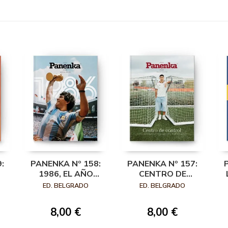
:
PANENKA Nº 158:
PANENKA Nº 157:
1986, EL AÑO
CENTRO DE
FAVORITO DEL
CONTROL
ED. BELGRADO
ED. BELGRADO
FÚTBOL
OL
8,00 €
8,00 €