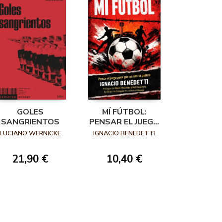
GOLES
MÍ FÚTBOL:
SANGRIENTOS
PENSAR EL JUEGO
PARA QUE NO NOS
LUCIANO WERNICKE
IGNACIO BENEDETTI
LO QUITEN
21,90 €
10,40 €