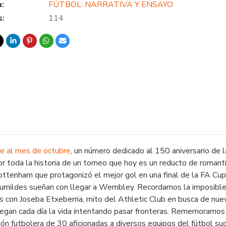
a:
FÚTBOL: NARRATIVA Y ENSAYO
s:
114
e al mes de octubre
, un número dedicado al 150 aniversario de 
r toda la historia de un torneo que hoy es un reducto de roman
ottenham que protagonizó el mejor gol en una final de la
FA Cup
umildes sueñan con llegar a Wembley. Recordamos la imposibl
 con Joseba Etxeberria, mito del Athletic Club en busca de nue
uegan cada día la vida intentando pasar fronteras. Rememoramo
ión futbolera de 30 aficionadas a diversos equipos del fútbol 