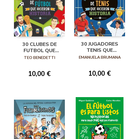
30 JUGADORES
30 CLUBES DE
TENIS QUE
FUTBOL QUE
HICIERON
HICIERON
EMANUELA BRUMANA
TEO BENEDETTI
HISTORIA
HISTORIA
10,00 €
10,00 €